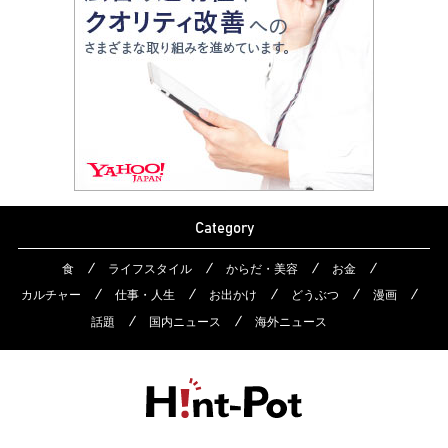
Category
食
ライフスタイル
からだ・美容
お金
カルチャー
仕事・人生
お出かけ
どうぶつ
漫画
話題
国内ニュース
海外ニュース