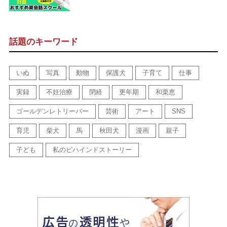
話題のキーワード
いぬ
写真
動物
保護犬
子育て
仕事
実録
不妊治療
閉経
更年期
和栗恵
ゴールデンレトリーバー
芸術
アート
SNS
育児
柴犬
馬
秋田犬
漫画
親子
子ども
私のビハインドストーリー