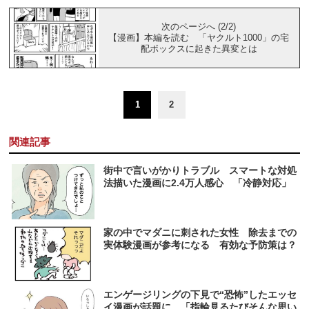
次のページへ (2/2)
【漫画】本編を読む 「ヤクルト1000」の宅
配ボックスに起きた異変とは
1
2
関連記事
街中で言いがかりトラブル スマートな対処
法描いた漫画に2.4万人感心 「冷静対応」
家の中でマダニに刺された女性 除去までの
実体験漫画が参考になる 有効な予防策は？
エンゲージリングの下見で“恐怖”したエッセ
イ漫画が話題に 「指輪見るたびそんな思い