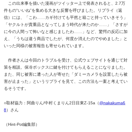
この出来事を描いた漫画がツイッター上で発表されると、2.7万
件もの“いいね”を集める大きな反響を呼びました。リプライ（返
信）には、「こわ……カギ付けても平然と箱ごと持っていきそう」
「ヤクルトが貴重品となってしまう時代が来たのか……」「さすが
に今の人間って怖いなと感じましたわ……」など、驚愕の反応に加
え、「うちは違う商品でしたが、何度か消えたのでやめました」と
いった同様の被害報告も寄せられています。
作者さんは今回のトラブルを受け、公式ウェブサイトを通じて対
策を相談。保冷ボックスに鍵を付けてもらえることになりました。
また、同じ被害に遭った人が寄せた「ダミーカメラを設置したら被
害が止まった」というリプライを見て、この方法も一案と考えてい
るそうです。
○取材協力：阿曲りん/中村くまりん2日目東Z-15a（
@nakakuma6
8
）さん
（Hint-Pot編集部）