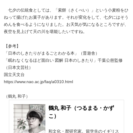
七夕の伝統食としては、「索餅（さくべい）」という小麦粉をひ
ねって揚げたお菓子があります。それが変化をして、七夕にはそう
めんを食べるようになりました。お天気が気になるところですが、
夜空を見上げて天の川を堪能したいですね。
【参考】
「日本のしきたりがまるごとわかる本」（晋遊舎）
「眠れなくなるほど面白い 図解 日本のしきたり」千葉公慈監修
（日本文芸社）
国立天文台
https://www.nao.ac.jp/faq/a0310.html
（鶴丸 和子）
鶴丸 和子（つるまる・かず
こ）
和文化・暦研究家。留学先のイギリス