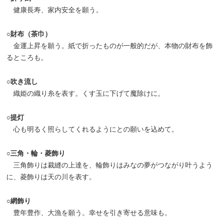
健康長寿、家内安全を願う。
○財布（茶巾）
金運上昇を願う。紙で折ったものが一般的だが、本物の財布を飾
るところも。
○吹き流し
織姫の織り糸を表す。くす玉に下げて魔除けに。
○提灯
心も明るく照らしてくれるようにとの願いを込めて。
○三角・輪・菱飾り
三角飾りは裁縫の上達を、輪飾りはみなの夢がつながり叶うよう
に、菱飾りは天の川を表す。
○網飾り
豊年豊作、大漁を願う。幸せを引き寄せる意味も。