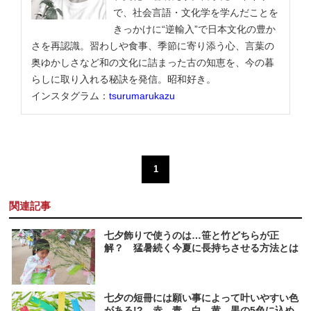
で、社会言語・文化学を学んだことを
きっかけに“逆輸入”で日本文化の豊か
さを再認識。習わしや食事、季節に寄り添う心、言葉の
奥ゆかしさなど和の文化に詰まった古の知恵を、今の暮
らしに取り入れる秘訣を発信。昭和好き。
インスタグラム：
tsurumarukazu
1
関連記事
七夕飾りで使うのは…笹と竹どちらが正
解？ 猛暑続く今夏に長持ちさせる方法とは
七夕の短冊には願い事によって叶いやすい色
がある!? 赤、青、白、黄、黒の5色に込め