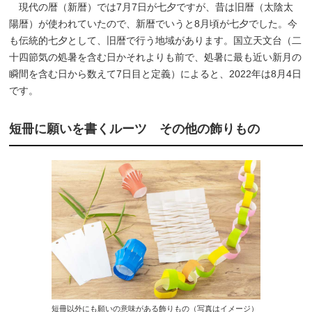
現代の暦（新暦）では7月7日が七夕ですが、昔は旧暦（太陰太
陽暦）が使われていたので、新暦でいうと8月頃が七夕でした。今
も伝統的七夕として、旧暦で行う地域があります。国立天文台（二
十四節気の処暑を含む日かそれよりも前で、処暑に最も近い新月の
瞬間を含む日から数えて7日目と定義）によると、2022年は8月4日
です。
短冊に願いを書くルーツ その他の飾りもの
短冊以外にも願いの意味がある飾りもの（写真はイメージ）