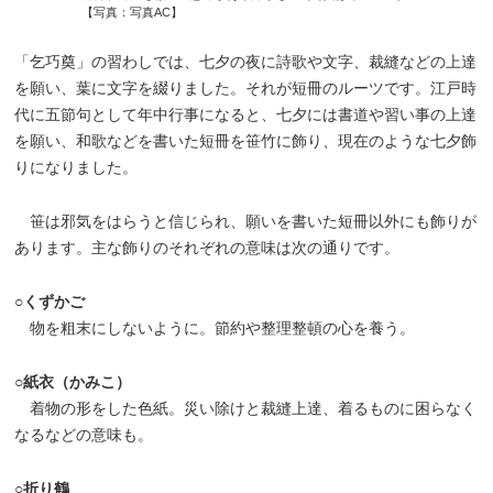
【写真：写真AC】
「乞巧奠」の習わしでは、七夕の夜に詩歌や文字、裁縫などの上達
を願い、葉に文字を綴りました。それが短冊のルーツです。江戸時
代に五節句として年中行事になると、七夕には書道や習い事の上達
を願い、和歌などを書いた短冊を笹竹に飾り、現在のような七夕飾
りになりました。
笹は邪気をはらうと信じられ、願いを書いた短冊以外にも飾りが
あります。主な飾りのそれぞれの意味は次の通りです。
○くずかご
物を粗末にしないように。節約や整理整頓の心を養う。
○紙衣（かみこ）
着物の形をした色紙。災い除けと裁縫上達、着るものに困らなく
なるなどの意味も。
○折り鶴