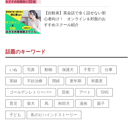
【比較表】英会話で全く話せない初
心者向け！ オンライン＆対面のお
すすめスクール紹介
話題のキーワード
いぬ
写真
動物
保護犬
子育て
仕事
実録
不妊治療
閉経
更年期
和栗恵
ゴールデンレトリーバー
芸術
アート
SNS
育児
柴犬
馬
秋田犬
漫画
親子
子ども
私のビハインドストーリー