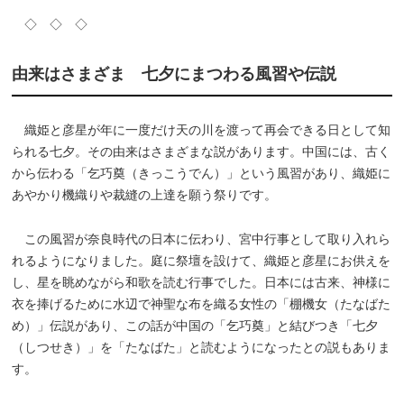
◇ ◇ ◇
由来はさまざま 七夕にまつわる風習や伝説
織姫と彦星が年に一度だけ天の川を渡って再会できる日として知
られる七夕。その由来はさまざまな説があります。中国には、古く
から伝わる「乞巧奠（きっこうでん）」という風習があり、織姫に
あやかり機織りや裁縫の上達を願う祭りです。
この風習が奈良時代の日本に伝わり、宮中行事として取り入れら
れるようになりました。庭に祭壇を設けて、織姫と彦星にお供えを
し、星を眺めながら和歌を読む行事でした。日本には古来、神様に
衣を捧げるために水辺で神聖な布を織る女性の「棚機女（たなばた
め）」伝説があり、この話が中国の「乞巧奠」と結びつき「七夕
（しつせき）」を「たなばた」と読むようになったとの説もありま
す。