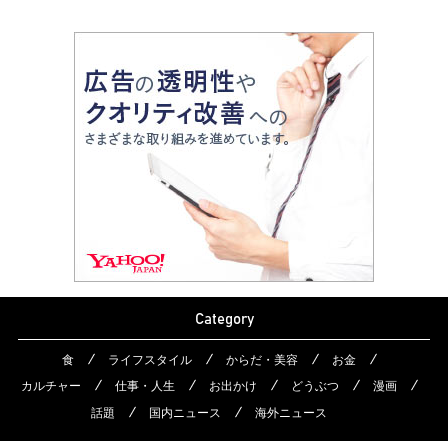
Category
食
ライフスタイル
からだ・美容
お金
カルチャー
仕事・人生
お出かけ
どうぶつ
漫画
話題
国内ニュース
海外ニュース