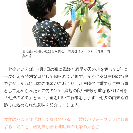
笹に願いを書いた短冊を飾る（写真はイメージ）【写真：写
真AC】
七夕といえば、7月7日の夜に織姫と彦星が天の川を渡って1年に
一度会える特別な日として知られています。元々七夕は中国の行事
ですが、それに日本の風習が合わさり、江戸時代に重要な年中行事
として定められた五節句の1つ。縁起の良い奇数が重なる7月7日を
「七夕の節句」と言い、笹を用いて行事をします。七夕の由来や笹
飾りに込められた意味を紹介しましょう。
女性のバストは「激しく揺れている」 競技パフォーマンスに影響
する可能性も…研究員が語る運動時の衝撃の大きさ