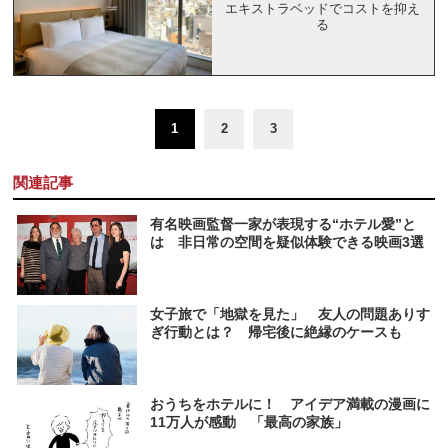
エキストラベッドでコストを抑え
る
1
2
3
関連記事
有名映画監督一家が表現する“ホテル愛”と
は 非日常の空間を疑似体験できる映画3選
女子旅で「地獄を見た」 友人の問題ありす
ぎ行動とは？ 帰宅後に絶縁のケースも
おうちをホテルに！ アイデア満載の漫画に
11万人が感動 「最高の家族」