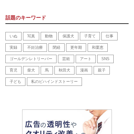
話題のキーワード
いぬ
写真
動物
保護犬
子育て
仕事
実録
不妊治療
閉経
更年期
和栗恵
ゴールデンレトリーバー
芸術
アート
SNS
育児
柴犬
馬
秋田犬
漫画
親子
子ども
私のビハインドストーリー