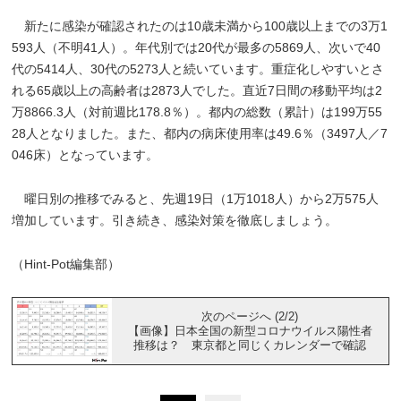
新たに感染が確認されたのは10歳未満から100歳以上までの3万1
593人（不明41人）。年代別では20代が最多の5869人、次いで40
代の5414人、30代の5273人と続いています。重症化しやすいとさ
れる65歳以上の高齢者は2873人でした。直近7日間の移動平均は2
万8866.3人（対前週比178.8％）。都内の総数（累計）は199万55
28人となりました。また、都内の病床使用率は49.6％（3497人／7
046床）となっています。
曜日別の推移でみると、先週19日（1万1018人）から2万575人
増加しています。引き続き、感染対策を徹底しましょう。
（Hint-Pot編集部）
次のページへ (2/2)
【画像】日本全国の新型コロナウイルス陽性者
推移は？ 東京都と同じくカレンダーで確認