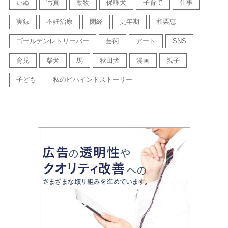
いぬ
写真
動物
保護犬
子育て
仕事
実録
不妊治療
閉経
更年期
和栗恵
ゴールデンレトリーバー
芸術
アート
SNS
育児
柴犬
馬
秋田犬
漫画
親子
子ども
私のビハインドストーリー