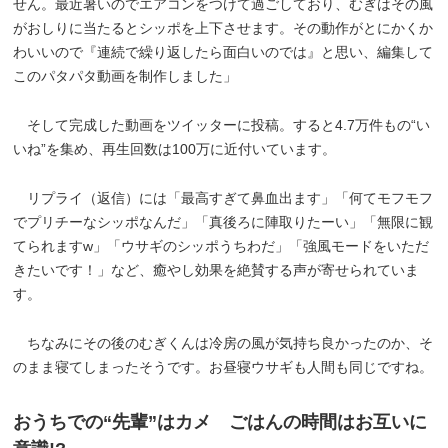
せん。最近暑いのでエアコンをつけて過ごしており、むぎはその風
がおしりに当たるとシッポを上下させます。その動作がとにかくか
わいいので『連続で繰り返したら面白いのでは』と思い、編集して
このパタパタ動画を制作しました」
そして完成した動画をツイッターに投稿。すると4.7万件もの“い
いね”を集め、再生回数は100万に近付いています。
リプライ（返信）には「最高すぎて鼻血出ます」「何てモフモフ
でプリチーなシッポなんだ」「真後ろに陣取りたーい」「無限に観
てられますw」「ウサギのシッポうちわだ」「強風モードをいただ
きたいです！」など、癒やし効果を絶賛する声が寄せられていま
す。
ちなみにその後のむぎくんは冷房の風が気持ち良かったのか、そ
のまま寝てしまったそうです。お昼寝ウサギも人間も同じですね。
おうちでの“先輩”はカメ ごはんの時間はお互いに