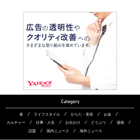
Category
食
ライフスタイル
からだ・美容
お金
カルチャー
仕事・人生
お出かけ
どうぶつ
漫画
話題
国内ニュース
海外ニュース