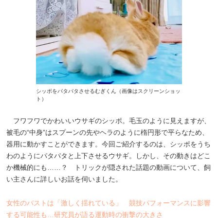
シッポをパタパタさせるむぎくん（画像はスクリーンショッ
ト）
フワフワでかわいいウサギのシッポ。毛玉のように見えますが、
被毛の“中身”はスプーンの先やヘラのように楕円形で平らなため、
器用に動かすことができます。今回ご紹介するのは、シッポをうち
わのようにパタパタと上下させるウサギ。しかし、その動きはどこ
か機械的にも……？ トリックが隠された話題の動画について、飼
い主さんに詳しいお話を伺いました。
女性のバストは「激しく揺れている」 競技パフォーマンスに影響
する可能性も…研究員が語る運動時の衝撃の大きさ