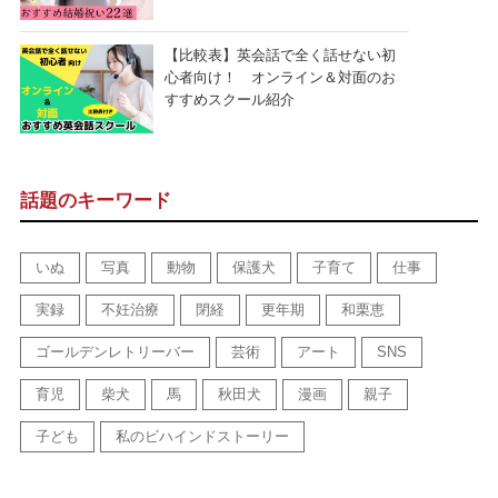
【比較表】英会話で全く話せない初
心者向け！ オンライン＆対面のお
すすめスクール紹介
話題のキーワード
いぬ
写真
動物
保護犬
子育て
仕事
実録
不妊治療
閉経
更年期
和栗恵
ゴールデンレトリーバー
芸術
アート
SNS
育児
柴犬
馬
秋田犬
漫画
親子
子ども
私のビハインドストーリー