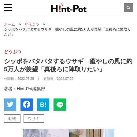
ホーム
どうぶつ
シッポをパタパタするウサギ 癒やしの風に約5万人が羨望「真後ろに陣取り
たい」
どうぶつ
シッポをパタパタするウサギ 癒やしの風に約
5万人が羨望「真後ろに陣取りたい」
公開日：
2022.07.29
/
更新日：
2022.07.29
著者：Hint-Pot編集部
B!
動物
ウサギ