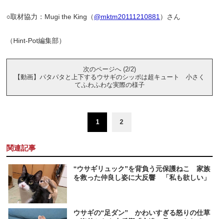
○取材協力：Mugi the King（
@mktm20111210881
）さん
（Hint-Pot編集部）
次のページへ (2/2)
【動画】パタパタと上下するウサギのシッポは超キュート 小さく
てふわふわな実際の様子
1
2
関連記事
“ウサギリュック”を背負う元保護ねこ 家族
を救った仲良し姿に大反響 「私も欲しい」
ウサギの“足ダン” かわいすぎる怒りの仕草