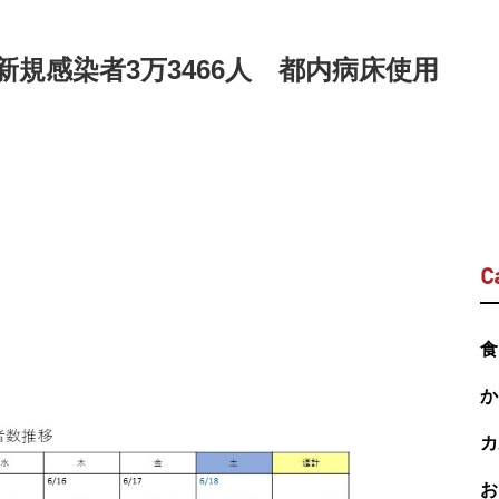
新規感染者3万3466人 都内病床使用
C
食
か
カ
お