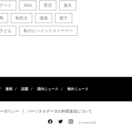
アート
SNS
育児
柴犬
馬
秋田犬
漫画
親子
子ども
私のビハインドストーリー
漫画
話題
国内ニュース
海外ニュース
ーポリシー
パーソナルデータの外部送信について
© Creative2 2022