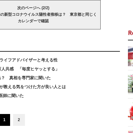
次のページへ (2/2)
国の新型コロナウイルス陽性者推移は？ 東京都と同じく
カレンダーで確認
R
ブライフアドバイザーと考える性
万人共感 「毎度ヒヤッとする」
当？ 真相を専門家に聞いた
医が教える気をつけた方が良い人とは
医師に聞いた
1
2