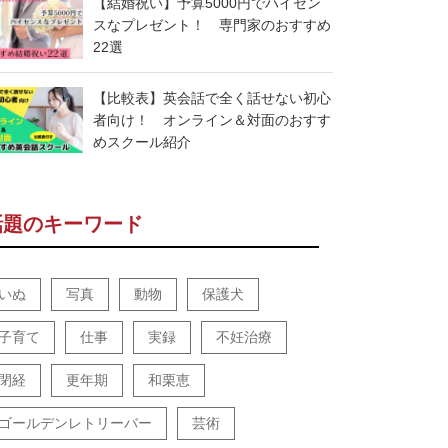
【結婚祝い】予算5000円でハイセン
スなプレゼント！ 専門家のおすすめ
22選
【比較表】英会話で全く話せない初心
者向け！ オンライン＆対面のおすす
めスクール紹介
話題のキーワード
いぬ
写真
動物
保護犬
子育て
仕事
実録
不妊治療
閉経
更年期
和栗恵
ゴールデンレトリーバー
芸術