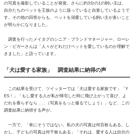
の写真を撮影していることが発覚。さらに約3分の1の飼い主は、
自分たちのペットを王族のように扱っていると自覚しているようで
す。その他の回答からも、ペットを溺愛している飼い主が多いこと
が明らかになりました。
調査を行ったメイタグのシニア・ブランドマネージャー、ローレ
ン・ビガーさんは「人々がどれだけペットを愛しているのか理解で
きました」と語っています。
「犬は愛する家族」 調査結果に納得の声
この結果を受けて、ツイッターでは「犬は愛する家族です」「Y
ES！」「もし愛する人が私が帰宅した時に飛び上がって喜び、よ
だれを垂らすなら……（写真をもっと撮るでしょう）」など、この
調査結果に納得する声が。
一方で、「単にそうではない。私の犬の写真は何百枚もある。し
かし、子どもの写真は何千枚もある」「それは、愛する人は自分の