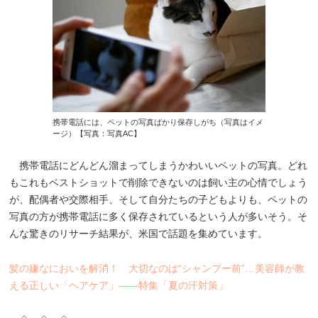
携帯電話には、ペットの写真ばかり保存しがち（写真はイメ
ージ）【写真：写真AC】
携帯電話にどんどん溜まってしまうかわいいペットの写真。どれ
もこれもベストショットで削除できないのは飼い主の心情でしょう
が、配偶者や交際相手、そして自分たちの子どもよりも、ペットの
写真の方が携帯電話に多く保存されているという人が多いそう。そ
んな驚きのリサーチ結果が、米国で話題を集めています。
髪の嫌なにおいを解消！ 大切なのは“シャンプー前”…美容師が教
える正しい「ヘアケア」――特集「夏の汗対策」