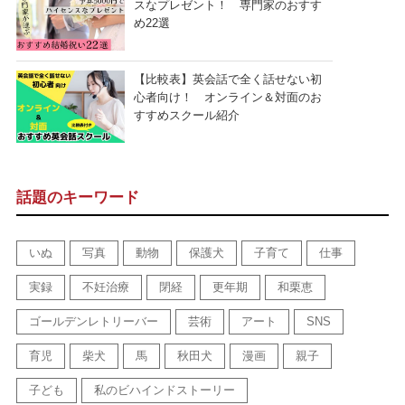
スなプレゼント！ 専門家のおすす
め22選
【比較表】英会話で全く話せない初
心者向け！ オンライン＆対面のお
すすめスクール紹介
話題のキーワード
いぬ
写真
動物
保護犬
子育て
仕事
実録
不妊治療
閉経
更年期
和栗恵
ゴールデンレトリーバー
芸術
アート
SNS
育児
柴犬
馬
秋田犬
漫画
親子
子ども
私のビハインドストーリー