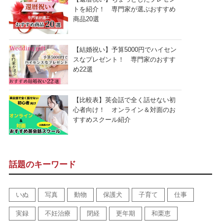
トを紹介！ 専門家が選ぶおすすめ
商品20選
【結婚祝い】予算5000円でハイセン
スなプレゼント！ 専門家のおすす
め22選
【比較表】英会話で全く話せない初
心者向け！ オンライン＆対面のお
すすめスクール紹介
話題のキーワード
いぬ
写真
動物
保護犬
子育て
仕事
実録
不妊治療
閉経
更年期
和栗恵