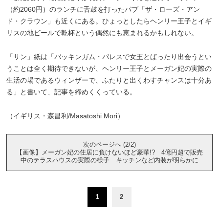
（約2060円）のランチに舌鼓を打ったパブ「ザ・ローズ・アン
ド・クラウン」も近くにある。ひょっとしたらヘンリー王子とイギ
リスの地ビールで乾杯という偶然にも恵まれるかもしれない。
「サン」紙は「バッキンガム・パレスで女王とばったり出会うとい
うことは全く期待できないが、ヘンリー王子とメーガン妃の実際の
生活の場であるウィンザーで、ふたりと出くわすチャンスは十分あ
る」と書いて、記事を締めくくっている。
（イギリス・森昌利/Masatoshi Mori）
次のページへ (2/2)
【画像】メーガン妃の住居に負けないほど豪華!? 4億円超で販売
中のテラスハウスの実際の様子 キッチンなど内装が明らかに
1
2