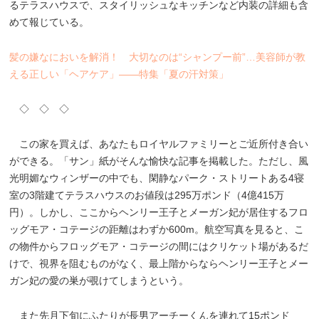
るテラスハウスで、スタイリッシュなキッチンなど内装の詳細も含
めて報じている。
髪の嫌なにおいを解消！ 大切なのは“シャンプー前”…美容師が教
える正しい「ヘアケア」――特集「夏の汗対策」
◇ ◇ ◇
この家を買えば、あなたもロイヤルファミリーとご近所付き合い
ができる。「サン」紙がそんな愉快な記事を掲載した。ただし、風
光明媚なウィンザーの中でも、閑静なパーク・ストリートある4寝
室の3階建てテラスハウスのお値段は295万ポンド（4億415万
円）。しかし、ここからヘンリー王子とメーガン妃が居住するフロ
ッグモア・コテージの距離はわずか600m。航空写真を見ると、こ
の物件からフロッグモア・コテージの間にはクリケット場があるだ
けで、視界を阻むものがなく、最上階からならヘンリー王子とメー
ガン妃の愛の巣が覗けてしまうという。
また先月下旬にふたりが長男アーチーくんを連れて15ポンド