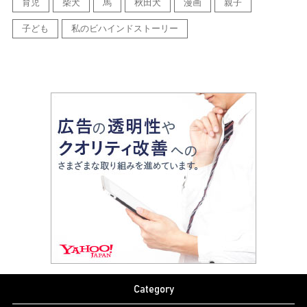
育児
柴犬
馬
秋田犬
漫画
親子
子ども
私のビハインドストーリー
Category