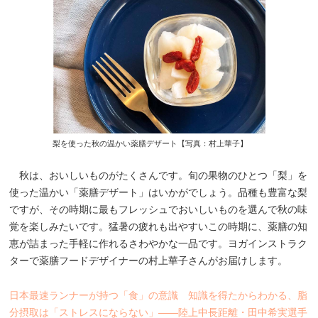
梨を使った秋の温かい薬膳デザート【写真：村上華子】
秋は、おいしいものがたくさんです。旬の果物のひとつ「梨」を
使った温かい「薬膳デザート」はいかがでしょう。品種も豊富な梨
ですが、その時期に最もフレッシュでおいしいものを選んで秋の味
覚を楽しみたいです。猛暑の疲れも出やすいこの時期に、薬膳の知
恵が詰まった手軽に作れるさわやかな一品です。ヨガインストラク
ターで薬膳フードデザイナーの村上華子さんがお届けします。
日本最速ランナーが持つ「食」の意識 知識を得たからわかる、脂
分摂取は「ストレスにならない」――陸上中長距離・田中希実選手