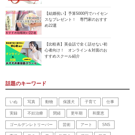
【結婚祝い】予算5000円でハイセン
スなプレゼント！ 専門家のおすす
め22選
【比較表】英会話で全く話せない初
心者向け！ オンライン＆対面のお
すすめスクール紹介
話題のキーワード
いぬ
写真
動物
保護犬
子育て
仕事
実録
不妊治療
閉経
更年期
和栗恵
ゴールデンレトリーバー
芸術
アート
SNS