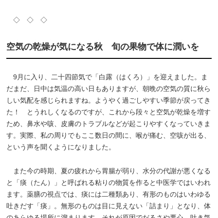
◇ ◇ ◇
空気の乾燥が気になる秋 旬の果物で体に潤いを
9月に入り、二十四節気で「白露（はくろ）」を迎えました。ま
だまだ、日中は気温の高い日もありますが、朝晩の空気の質に秋ら
しい気配を感じられますね。ようやく過ごしやすい季節が戻ってき
た！ とうれしくなるのですが、これから段々と空気が乾燥を増す
ため、鼻水や咳、皮膚のトラブルなどが起こりやすくなっていきま
す。実際、私の周りでもここ数日の間に、喉が痛む、空咳が出る、
という声を聞くようになりました。
また今の時期、夏の疲れから胃腸が弱り、水分の代謝が悪くなる
と「痰（たん）」と呼ばれる粘りの物質を作ると中医学ではいわれ
ます。薬膳の視点では、痰には二種類あり、有形のものはいわゆる
吐きだす「痰」。無形のものは目に見えない「詰まり」となり、体
のあらゆる場所に溜まります。それが原因でだるさや悪心、吐き気