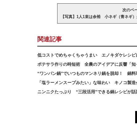
次のページ
【写真】1人1束は余裕 小ネギ（青ネギ）
関連記事
低コストでめちゃくちゃうまい エノキダケレシピ
ポテサラ作りの時短術 全農のアイデアに反響「知
“ワンパン鍋”でいつものマンネリ鍋を脱却！ 鍋料理
「塩ラーメンスープみたい」な味わい キノコ製造
ニンニクたっぷり “三段活用”できる鍋レシピが話