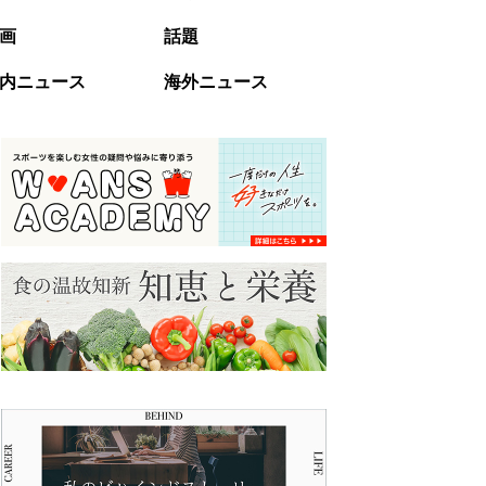
画
話題
内ニュース
海外ニュース