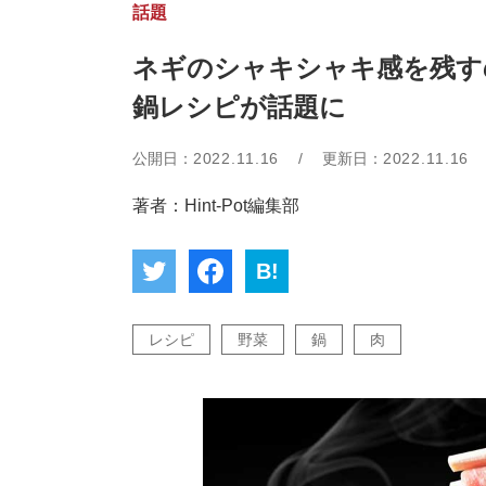
話題
ネギのシャキシャキ感を残す
鍋レシピが話題に
公開日：
2022.11.16
/
更新日：
2022.11.16
著者：Hint-Pot編集部
B!
レシピ
野菜
鍋
肉