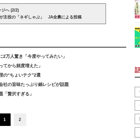
へ (2/2)
が主役の「ネギしゃぶ」 JA全農による投稿
に2万人驚き「今度やってみたい」
ってから頻度増えた」
の“ちょいテク”2選
会社の旨味たっぷり鍋レシピが話題
題「贅沢すぎる」
1
2