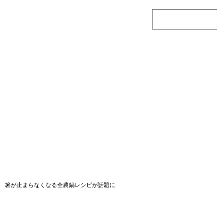
 箸が止まらなくなる全農鍋レシピが話題に