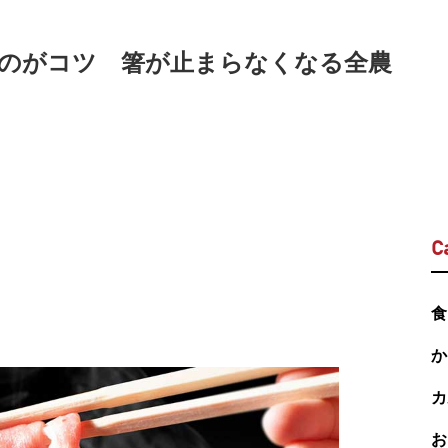
のがコツ 箸が止まらなくなる全農
C
食
か
カ
お