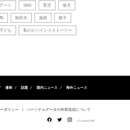
アート
SNS
育児
柴犬
馬
秋田犬
漫画
親子
子ども
私のビハインドストーリー
漫画
話題
国内ニュース
海外ニュース
ーポリシー
パーソナルデータの外部送信について
© Creative2 2022