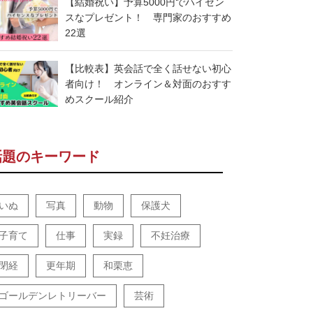
【結婚祝い】予算5000円でハイセン
スなプレゼント！ 専門家のおすすめ
22選
【比較表】英会話で全く話せない初心
者向け！ オンライン＆対面のおすす
めスクール紹介
話題のキーワード
いぬ
写真
動物
保護犬
子育て
仕事
実録
不妊治療
閉経
更年期
和栗恵
ゴールデンレトリーバー
芸術