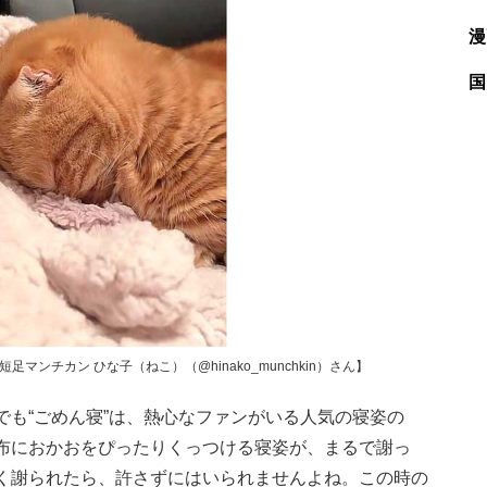
漫
国
マンチカン ひな子（ねこ）（@hinako_munchkin）さん】
も“ごめん寝”は、熱心なファンがいる人気の寝姿の
布におかおをぴったりくっつける寝姿が、まるで謝っ
く謝られたら、許さずにはいられませんよね。この時の