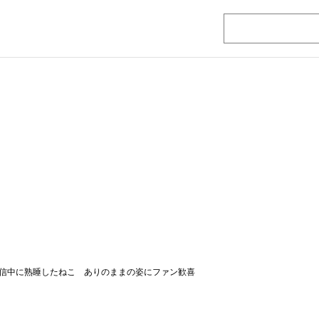
信中に熟睡したねこ ありのままの姿にファン歓喜