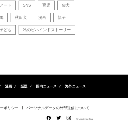
アート
SNS
育児
柴犬
馬
秋田犬
漫画
親子
子ども
私のビハインドストーリー
漫画
話題
国内ニュース
海外ニュース
ーポリシー
パーソナルデータの外部送信について
© Creative2 2022