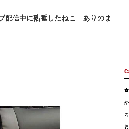
ブ配信中に熟睡したねこ ありのま
C
食
か
カ
お