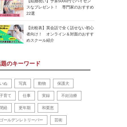
【結婚祝い】予算5000円でハイセン
スなプレゼント！ 専門家のおすすめ
22選
【比較表】英会話で全く話せない初心
者向け！ オンライン＆対面のおすす
めスクール紹介
話題のキーワード
いぬ
写真
動物
保護犬
子育て
仕事
実録
不妊治療
閉経
更年期
和栗恵
ゴールデンレトリーバー
芸術