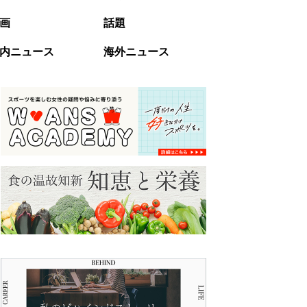
画
話題
内ニュース
海外ニュース