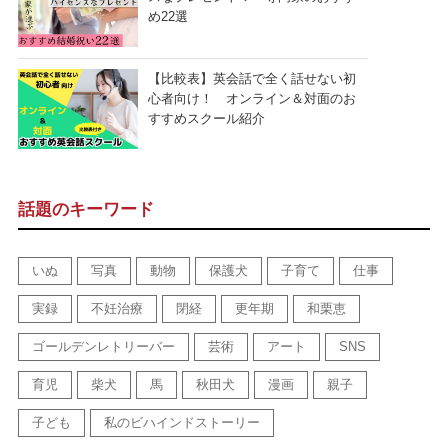
め22選
【比較表】英会話で全く話せない初
心者向け！ オンライン＆対面のお
すすめスクール紹介
話題のキーワード
いぬ
写真
動物
保護犬
子育て
仕事
実録
不妊治療
閉経
更年期
和栗恵
ゴールデンレトリーバー
芸術
アート
SNS
育児
柴犬
馬
秋田犬
漫画
親子
子ども
私のビハインドストーリー