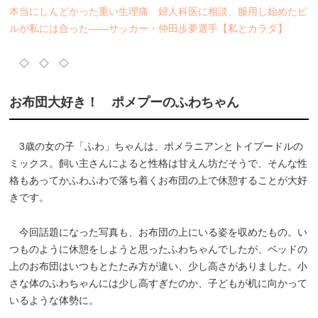
本当にしんどかった重い生理痛 婦人科医に相談、服用し始めたピ
ルが私には合った――サッカー・仲田歩夢選手【私とカラダ】
◇ ◇ ◇
お布団大好き！ ポメプーのふわちゃん
3歳の女の子「ふわ」ちゃんは、ポメラニアンとトイプードルの
ミックス。飼い主さんによると性格は甘えん坊だそうで、そんな性
格もあってかふわふわで落ち着くお布団の上で休憩することが大好
きです。
今回話題になった写真も、お布団の上にいる姿を収めたもの。い
つものように休憩をしようと思ったふわちゃんでしたが、ベッドの
上のお布団はいつもとたたみ方が違い、少し高さがありました。小
さな体のふわちゃんには少し高すぎたのか、子どもが机に向かって
いるような体勢に。