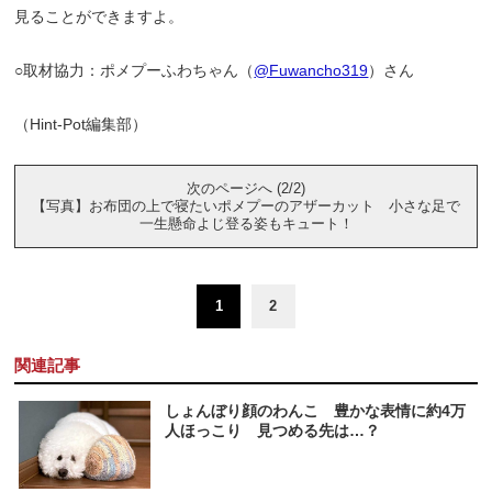
見ることができますよ。
○取材協力：ポメプーふわちゃん（
@Fuwancho319
）さん
（Hint-Pot編集部）
次のページへ (2/2)
【写真】お布団の上で寝たいポメプーのアザーカット 小さな足で
一生懸命よじ登る姿もキュート！
1
2
関連記事
しょんぼり顔のわんこ 豊かな表情に約4万
人ほっこり 見つめる先は…？