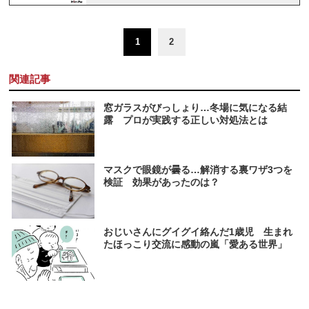
1
2
関連記事
窓ガラスがびっしょり…冬場に気になる結
露 プロが実践する正しい対処法とは
マスクで眼鏡が曇る…解消する裏ワザ3つを
検証 効果があったのは？
おじいさんにグイグイ絡んだ1歳児 生まれ
たほっこり交流に感動の嵐「愛ある世界」