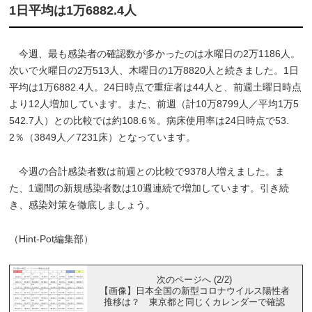
1日平均は1万6882.4人
今週、最も感染者の確認数が多かったのは水曜日の2万1186人。
次いで火曜日の2万513人、木曜日の1万8820人と続きました。1日
平均は1万6882.4人。24日時点で重症者は44人と、前週土曜日時点
より12人増加しています。また、前週（計10万8799人／平均1万5
542.7人）との比較では約108.6％。病床使用率は24日時点で53.
2％（3849人／7231床）となっています。
今週の合計感染者数は前週との比較で9378人増えました。ま
た、1週間の新規感染者数は10週連続で増加しています。引き続
き、感染対策を徹底しましょう。
（Hint-Pot編集部）
次のページへ (2/2)
【画像】日本全国の新型コロナウイルス陽性者
推移は？ 東京都と同じくカレンダーで確認