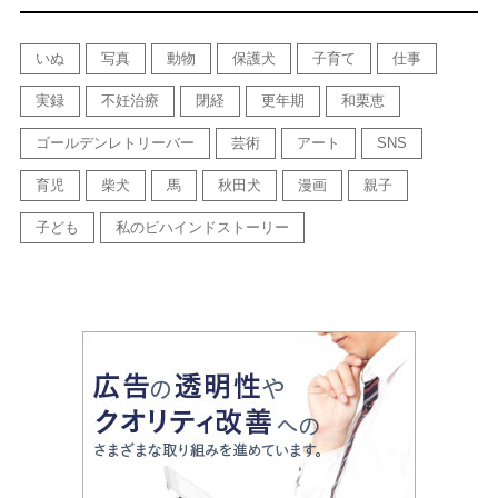
いぬ
写真
動物
保護犬
子育て
仕事
実録
不妊治療
閉経
更年期
和栗恵
ゴールデンレトリーバー
芸術
アート
SNS
育児
柴犬
馬
秋田犬
漫画
親子
子ども
私のビハインドストーリー