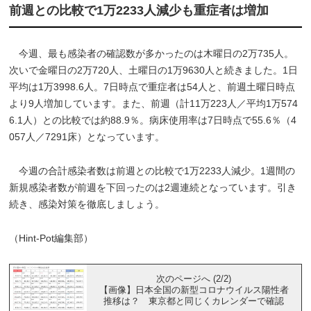
前週との比較で1万2233人減少も重症者は増加
今週、最も感染者の確認数が多かったのは木曜日の2万735人。
次いで金曜日の2万720人、土曜日の1万9630人と続きました。1日
平均は1万3998.6人。7日時点で重症者は54人と、前週土曜日時点
より9人増加しています。また、前週（計11万223人／平均1万574
6.1人）との比較では約88.9％。病床使用率は7日時点で55.6％（4
057人／7291床）となっています。
今週の合計感染者数は前週との比較で1万2233人減少。1週間の
新規感染者数が前週を下回ったのは2週連続となっています。引き
続き、感染対策を徹底しましょう。
（Hint-Pot編集部）
次のページへ (2/2)
【画像】日本全国の新型コロナウイルス陽性者
推移は？ 東京都と同じくカレンダーで確認