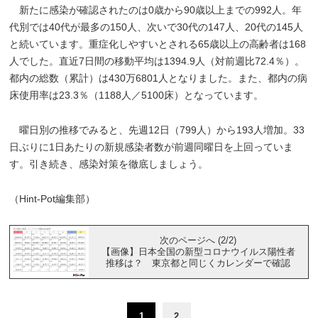
新たに感染が確認されたのは0歳から90歳以上までの992人。年
代別では40代が最多の150人、次いで30代の147人、20代の145人
と続いています。重症化しやすいとされる65歳以上の高齢者は168
人でした。直近7日間の移動平均は1394.9人（対前週比72.4％）。
都内の総数（累計）は430万6801人となりました。また、都内の病
床使用率は23.3％（1188人／5100床）となっています。
曜日別の推移でみると、先週12日（799人）から193人増加。33
日ぶりに1日あたりの新規感染者数が前週同曜日を上回っていま
す。引き続き、感染対策を徹底しましょう。
（Hint-Pot編集部）
次のページへ (2/2)
【画像】日本全国の新型コロナウイルス陽性者
推移は？ 東京都と同じくカレンダーで確認
1
2