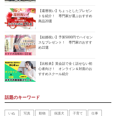
【還暦祝い】ちょっとしたプレゼン
トを紹介！ 専門家が選ぶおすすめ
商品20選
【結婚祝い】予算5000円でハイセン
スなプレゼント！ 専門家のおすす
め22選
【比較表】英会話で全く話せない初
心者向け！ オンライン＆対面のお
すすめスクール紹介
話題のキーワード
いぬ
写真
動物
保護犬
子育て
仕事