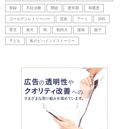
実録
不妊治療
閉経
更年期
和栗恵
ゴールデンレトリーバー
芸術
アート
SNS
育児
柴犬
馬
秋田犬
漫画
親子
子ども
私のビハインドストーリー