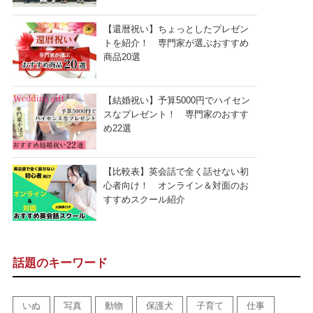
【還暦祝い】ちょっとしたプレゼン
トを紹介！ 専門家が選ぶおすすめ
商品20選
【結婚祝い】予算5000円でハイセン
スなプレゼント！ 専門家のおすす
め22選
【比較表】英会話で全く話せない初
心者向け！ オンライン＆対面のお
すすめスクール紹介
話題のキーワード
いぬ
写真
動物
保護犬
子育て
仕事