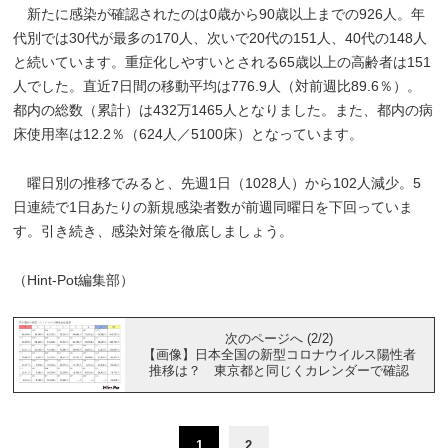
新たに感染が確認されたのは0歳から90歳以上までの926人。年
代別では30代が最多の170人、次いで20代の151人、40代の148人
と続いています。重症化しやすいとされる65歳以上の高齢者は151
人でした。直近7日間の移動平均は776.9人（対前週比89.6％）。
都内の総数（累計）は432万1465人となりました。また、都内の病
床使用率は12.2％（624人／5100床）となっています。
曜日別の推移でみると、先週1日（1028人）から102人減少。5
日連続で1日あたりの新規感染者数が前週同曜日を下回っていま
す。引き続き、感染対策を徹底しましょう。
（Hint-Pot編集部）
次のページへ (2/2)
【画像】日本全国の新型コロナウイルス陽性者
推移は？ 東京都と同じくカレンダーで確認
1
2