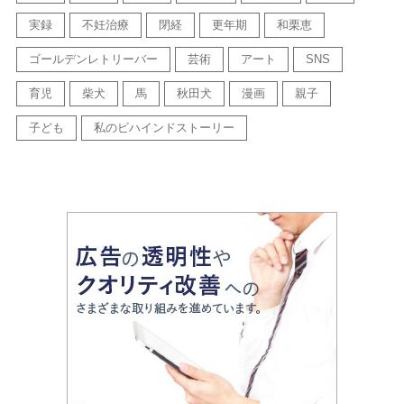
実録
不妊治療
閉経
更年期
和栗恵
ゴールデンレトリーバー
芸術
アート
SNS
育児
柴犬
馬
秋田犬
漫画
親子
子ども
私のビハインドストーリー