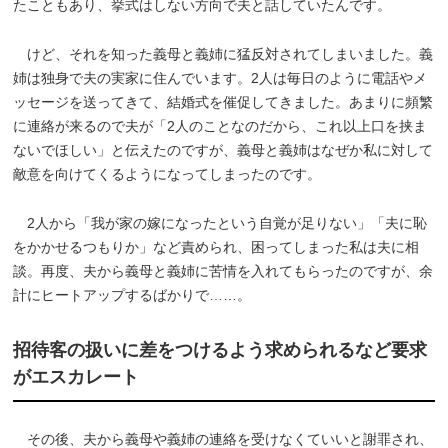
たこともあり、挙式はしない方向で夫と話していたんです。
けど、それを知った義母と義姉に猛反対されてしまいました。義
姉は独身で夫の実家に住んでいます。2人は毎日のように電話やメ
ッセージを送ってきて、結婚式を催促してきました。あまりに頻繁
に連絡が来るので夫が「2人のことなのだから、これ以上口を挟ま
ないでほしい」と伝えたのですが、義母と義姉はなぜか私に対して
敵意を向けてくるようになってしまったのです。
2人から「我が家の嫁になったという自覚が足りない」「夫に恥
をかかせるつもりか」など責められ、困ってしまった私は夫に相
談。再度、夫から義母と義姉に苦情を入れてもらったのですが、余
計にヒートアップするばかりで……。
招待客の扱いに差をつけるよう求められるなど要求
がエスカレート
その後、夫から義母や義姉の連絡を受けなくていいと謝罪され、