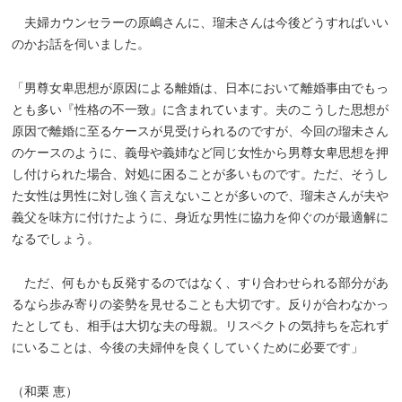
夫婦カウンセラーの原嶋さんに、瑠未さんは今後どうすればいい
のかお話を伺いました。
「男尊女卑思想が原因による離婚は、日本において離婚事由でもっ
とも多い『性格の不一致』に含まれています。夫のこうした思想が
原因で離婚に至るケースが見受けられるのですが、今回の瑠未さん
のケースのように、義母や義姉など同じ女性から男尊女卑思想を押
し付けられた場合、対処に困ることが多いものです。ただ、そうし
た女性は男性に対し強く言えないことが多いので、瑠未さんが夫や
義父を味方に付けたように、身近な男性に協力を仰ぐのが最適解に
なるでしょう。
ただ、何もかも反発するのではなく、すり合わせられる部分があ
るなら歩み寄りの姿勢を見せることも大切です。反りが合わなかっ
たとしても、相手は大切な夫の母親。リスペクトの気持ちを忘れず
にいることは、今後の夫婦仲を良くしていくために必要です」
（和栗 恵）