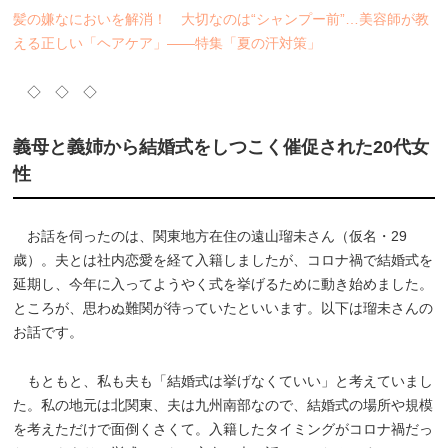
髪の嫌なにおいを解消！ 大切なのは“シャンプー前”…美容師が教
える正しい「ヘアケア」――特集「夏の汗対策」
◇ ◇ ◇
義母と義姉から結婚式をしつこく催促された20代女
性
お話を伺ったのは、関東地方在住の遠山瑠未さん（仮名・29
歳）。夫とは社内恋愛を経て入籍しましたが、コロナ禍で結婚式を
延期し、今年に入ってようやく式を挙げるために動き始めました。
ところが、思わぬ難関が待っていたといいます。以下は瑠未さんの
お話です。
もともと、私も夫も「結婚式は挙げなくていい」と考えていまし
た。私の地元は北関東、夫は九州南部なので、結婚式の場所や規模
を考えただけで面倒くさくて。入籍したタイミングがコロナ禍だっ