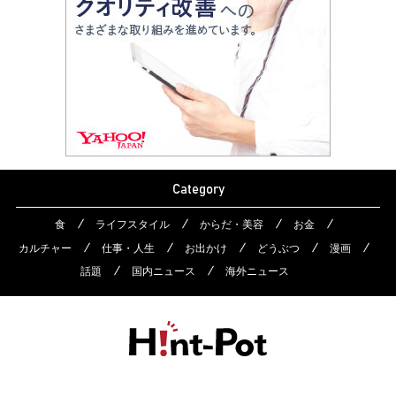
Category
食
ライフスタイル
からだ・美容
お金
カルチャー
仕事・人生
お出かけ
どうぶつ
漫画
話題
国内ニュース
海外ニュース