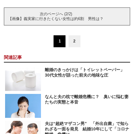
次のページへ (2/2)
【画像】義実家に行きたくない女性は約6割 男性は？
1
2
関連記事
離婚のきっかけは「トイレットペーパー」
30代女性が語った前夫の地味な圧
なんと夫の枕で離婚危機に？ 臭いに悩む妻
たちの実態と本音
夫は“超絶マザコン男” 「外出自粛」で知ら
れざる一面を発見 結婚10年にして「コロナ