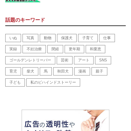
話題のキーワード
いぬ
写真
動物
保護犬
子育て
仕事
実録
不妊治療
閉経
更年期
和栗恵
ゴールデンレトリーバー
芸術
アート
SNS
育児
柴犬
馬
秋田犬
漫画
親子
子ども
私のビハインドストーリー