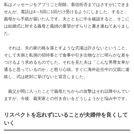
私はメッセージをアプリごと削除。着信拒否まではさすがにできま
せんが、電話は4～5回に1回だけ受けるようにしました。すると、
義母から手紙が届いたんです。夫とともに中を確認すると、そこに
は結婚式に対する義母と義姉の要望がずらりと書き連ねてありまし
た。
それは、夫の家の格を落とすような式場は許さないということ、
そして夫側と私側の招待客とで食事や引き出物などに明らかな差を
つけるよう求めるものでした。それを見た夫は「こんな男尊女卑が
通ると思っているのか」と怒り心頭。すぐに海外赴任中の父親に連
絡し、式は絶対に挙げないと宣言しました。
義父が間に入ったことで義母たちからの攻撃はそれ以降やんでい
ますが、今後、義実家との付き合いをどうしようかと悩み中です。
リスペクトを忘れずにいることが夫婦仲を良くして
いく