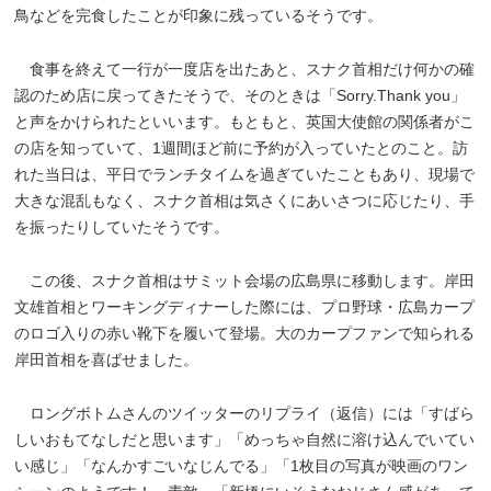
鳥などを完食したことが印象に残っているそうです。
食事を終えて一行が一度店を出たあと、スナク首相だけ何かの確
認のため店に戻ってきたそうで、そのときは「Sorry.Thank you」
と声をかけられたといいます。もともと、英国大使館の関係者がこ
の店を知っていて、1週間ほど前に予約が入っていたとのこと。訪
れた当日は、平日でランチタイムを過ぎていたこともあり、現場で
大きな混乱もなく、スナク首相は気さくにあいさつに応じたり、手
を振ったりしていたそうです。
この後、スナク首相はサミット会場の広島県に移動します。岸田
文雄首相とワーキングディナーした際には、プロ野球・広島カープ
のロゴ入りの赤い靴下を履いて登場。大のカープファンで知られる
岸田首相を喜ばせました。
ロングボトムさんのツイッターのリプライ（返信）には「すばら
しいおもてなしだと思います」「めっちゃ自然に溶け込んでいてい
い感じ」「なんかすごいなじんでる」「1枚目の写真が映画のワン