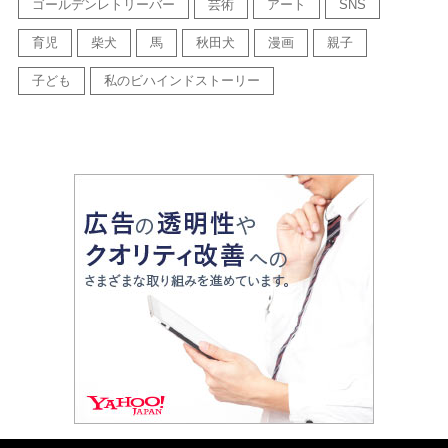
ゴールデンレトリーバー
芸術
アート
SNS
育児
柴犬
馬
秋田犬
漫画
親子
子ども
私のビハインドストーリー