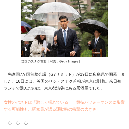
英国のスナク首相【写真：Getty Images】
先進国7か国首脳会議（G7サミット）が19日に広島県で開幕しま
した。18日には、英国のリシ・スナク首相が東京に到着。来日初
ランチで選んだのは、東京都渋谷にある居酒屋でした。
女性のバストは「激しく揺れている」 競技パフォーマンスに影響
する可能性も…研究員が語る運動時の衝撃の大きさ
◇ ◇ ◇