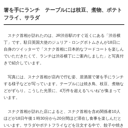
箸を手にランチ テーブルには枝豆、煮物、ポテト
フライ、サラダ
スナク首相が訪れたのは、JR渋谷駅のすぐ近くにある「渋谷横
丁」です。駐日英国大使のジュリア・ロングボトムさんが18日に
自身のツイッターで「スナク首相に日本的なフードコートを楽しん
でいただきたくて、ランチは渋谷横丁にご案内しました」と写真付
きで紹介しています。
写真には、スナク首相が店内で佇む姿、居酒屋で箸を手にランチ
する様子などが写っています。テーブルには焼き鳥、枝豆、煮物な
どがずらり。こうした光景に、4万件を超える“いいね”が集まって
います。
スナク首相が訪れた店によると、スナク首相を含め関係者10人
ほどが18日午後１時30分から20分間ほど滞在し食事を楽しんだと
いいます。サラダやポテトフライなどを注文する中で、餃子や焼き