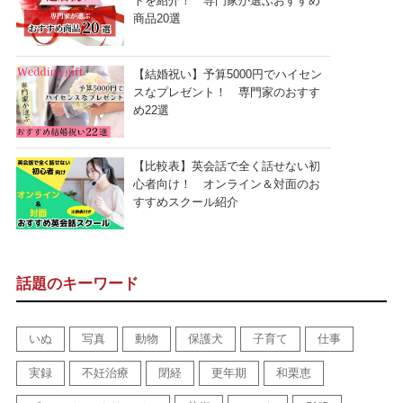
トを紹介！ 専門家が選ぶおすすめ
商品20選
【結婚祝い】予算5000円でハイセン
スなプレゼント！ 専門家のおすす
め22選
【比較表】英会話で全く話せない初
心者向け！ オンライン＆対面のお
すすめスクール紹介
話題のキーワード
いぬ
写真
動物
保護犬
子育て
仕事
実録
不妊治療
閉経
更年期
和栗恵