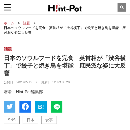
ホーム
話題
日本のソウルフードを完食 英首相が「渋谷横丁」で餃子と焼き鳥を堪能 庶
民派な姿に大反響
話題
日本のソウルフードを完食 英首相が「渋谷横
丁」で餃子と焼き鳥を堪能 庶民派な姿に大反
響
公開日：
2023.05.19
/
更新日：
2023.05.20
著者：Hint-Pot編集部
B!
SNS
日本
食事