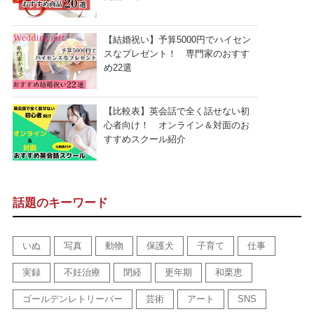
【結婚祝い】予算5000円でハイセン
スなプレゼント！ 専門家のおすす
め22選
【比較表】英会話で全く話せない初
心者向け！ オンライン＆対面のお
すすめスクール紹介
話題のキーワード
いぬ
写真
動物
保護犬
子育て
仕事
実録
不妊治療
閉経
更年期
和栗恵
ゴールデンレトリーバー
芸術
アート
SNS