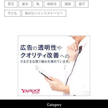
育児
柴犬
馬
秋田犬
漫画
親子
子ども
私のビハインドストーリー
Category