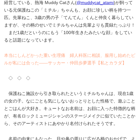
経営している、熱海 Muddy Catさん(
@muddycat_atami
)が飼って
いる元保護ねこの「ミチル」ちゃんも、お顔に珍しい柄を持つ一
匹。先輩ねこ、3歳の男の子「てんてん」くんと仲良く暮らしてい
ますが、その柄のせいでミチルちゃんは先輩よりも貫録たっぷり！
まだ1歳だというのにもう「100年生きたみたいな顔」をしてい
ると話題になっています。
本当にしんどかった重い生理痛 婦人科医に相談、服用し始めたピ
ルが私には合った――サッカー・仲田歩夢選手【私とカラダ】
◇ ◇ ◇
保護ねこ施設から引き取られたというミチルちゃんは、現在1歳
の女の子。なにごとも気にしないおっとりとした性格で、遊ぶこと
とごはんが大好き。キュートなお名前は、お顔に入った特徴的な柄
が、有名ロックミュージシャンのステージメイクに似ていたことか
ら、そのアーティストにあやかり名付けられたそうです。
名前の由来にもなった、目や鼻の周りに広がる柄のおかげで、よ