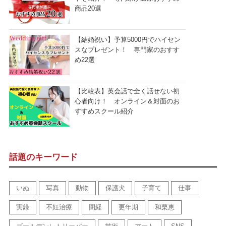
商品20選
【結婚祝い】予算5000円でハイセン
スなプレゼント！ 専門家のおすす
め22選
【比較表】英会話で全く話せない初
心者向け！ オンライン＆対面のお
すすめスクール紹介
話題のキーワード
いぬ
写真
動物
保護犬
子育て
仕事
実録
不妊治療
閉経
更年期
和栗恵