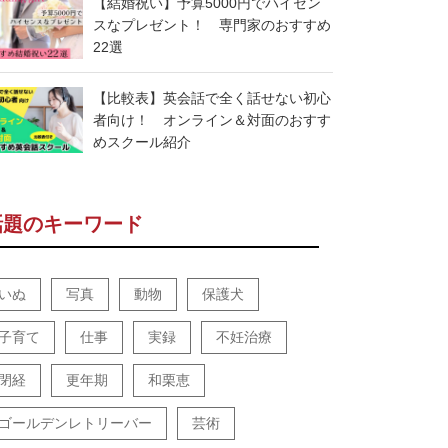
【結婚祝い】予算5000円でハイセン
スなプレゼント！ 専門家のおすすめ
22選
【比較表】英会話で全く話せない初心
者向け！ オンライン＆対面のおすす
めスクール紹介
話題のキーワード
いぬ
写真
動物
保護犬
子育て
仕事
実録
不妊治療
閉経
更年期
和栗恵
ゴールデンレトリーバー
芸術