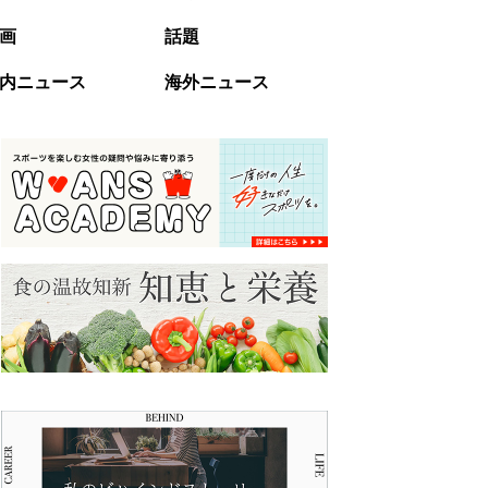
画
話題
内ニュース
海外ニュース