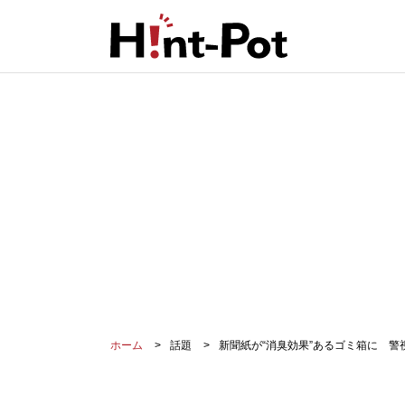
ホーム
話題
新聞紙が“消臭効果”あるゴミ箱に 警