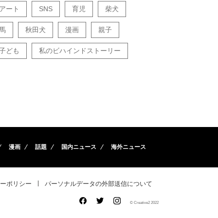
アート
SNS
育児
柴犬
馬
秋田犬
漫画
親子
子ども
私のビハインドストーリー
漫画
話題
国内ニュース
海外ニュース
ーポリシー
パーソナルデータの外部送信について
© Creative2 2022