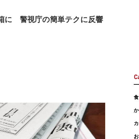
ミ箱に 警視庁の簡単テクに反響
C
食
か
カ
お