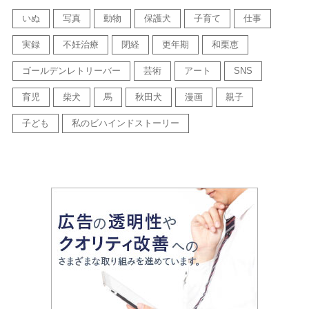
いぬ
写真
動物
保護犬
子育て
仕事
実録
不妊治療
閉経
更年期
和栗恵
ゴールデンレトリーバー
芸術
アート
SNS
育児
柴犬
馬
秋田犬
漫画
親子
子ども
私のビハインドストーリー