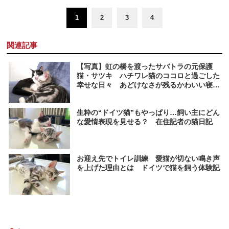
1
2
3
4
関連記事
【写真】虹の橋を渡ったサバトラの元保護
猫・サツキ ハチワレ猫のココロと過ごした
幸せな日々 あどけなさが残るかわいい寝顔
も
生粋の“ドイツ猫”もやっぱり…飼い主にどん
な愛情表現を見せる？ 在住記者の猫日記
お迎え先でトイレ訓練 愛猫が切ない鳴き声
を上げた理由とは ドイツで猫を飼う体験記