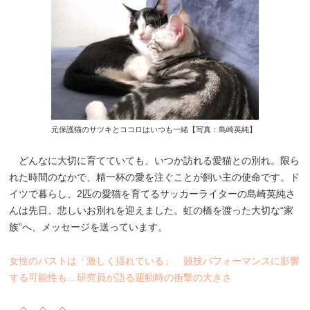
元保護猫のサツキとココロはいつも一緒【写真：島崎英純】
どんなに大切に育てていても、いつか訪れる愛猫との別れ。限ら
れた時間のなかで、精一杯の愛を注ぐことが飼い主の使命です。ド
イツで暮らし、2匹の愛猫を育てるサッカーライターの島崎英純さ
んは先日、悲しいお別れを迎えました。虹の橋を渡った大切な“家
族”へ、メッセージを送っています。
女性のバストは「激しく揺れている」 競技パフォーマンスに影響
する可能性も…研究員が語る運動時の衝撃の大きさ