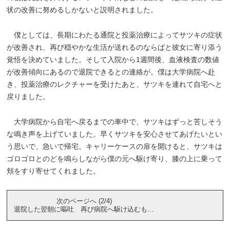
状の改善に努めるしかないと説明されました。
僕としては、長期にわたる通院と投薬治療によってサツキの症状
が改善され、再び穏やかな生活が送れるのならばと彼女に寄り添う
覚悟を決めていました。そして入院から1週間後、血液検査の数値
が改善傾向にあるので退院できるとの連絡が。僕は大学病院へ赴
き、投薬治療のレクチャーを受けたあと、サツキを連れて自宅へと
戻りました。
大学病院から自宅へ戻るまでの車中で、サツキはずっと苦しそう
な鳴き声を上げていました。早くサツキを安心させてあげたいとい
う思いで、急いで帰宅。キャリーケースの扉を開けると、サツキは
ゴロゴロとのどを鳴らしながら僕の元へ駆け寄り、膝の上に乗って
頬をすり寄せてくれました。
次のページへ (2/4)
退院した翌朝に嘔吐 再び病院へ駆け込むも…