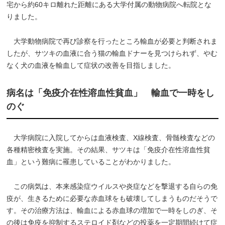
宅から約60キロ離れた距離にある大学付属の動物病院へ転院とな
りました。
大学動物病院で再び診察を行ったところ輸血が必要と判断されま
したが、サツキの血液に合う猫の輸血ドナーを見つけられず、やむ
なく犬の血液を輸血して症状の改善を目指しました。
病名は「免疫介在性溶血性貧血」 輸血で一時をし
のぐ
大学病院に入院してからは血液検査、X線検査、骨髄検査などの
各種精密検査を実施。その結果、サツキは「免疫介在性溶血性貧
血」という難病に罹患していることがわかりました。
この病気は、本来感染症ウイルスや炎症などを撃退する自らの免
疫が、生きるために必要な赤血球をも破壊してしまうものだそうで
す。その治療方法は、輸血による赤血球の増加で一時をしのぎ、そ
の後は免疫を抑制するステロイド剤などの投薬を一定期間続けて症