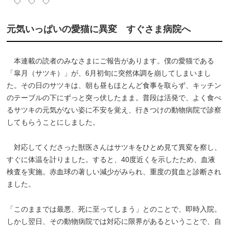
◇ ◇ ◇
元気いっぱいの愛猫に異変 すぐさま病院へ
本連載の読者のみなさまにご報告があります。僕の愛猫である
「皐月（サツキ）」が、6月初旬に突然体調を崩してしまいまし
た。その日のサツキは、朝も昼もほとんど食事を取らず、キッチン
のテーブルの下にずっと突っ伏したまま。普段は活発で、よく食べ
るサツキの元気がない姿に不安を覚え、行きつけの動物病院で診察
してもらうことにしました。
対応してくださった獣医さんはサツキをひとめ見て異変を察し、
すぐに体温を計りました。すると、40度近くを示したため、血液
検査を実施。赤血球の著しい減少がみられ、重度の貧血と診断され
ました。
「このままでは最悪、死に至ってしまう」とのことで、即時入院。
しかし翌日、その動物病院では対応に限界があるということで、自