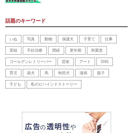
話題のキーワード
いぬ
写真
動物
保護犬
子育て
仕事
実録
不妊治療
閉経
更年期
和栗恵
ゴールデンレトリーバー
芸術
アート
SNS
育児
柴犬
馬
秋田犬
漫画
親子
子ども
私のビハインドストーリー