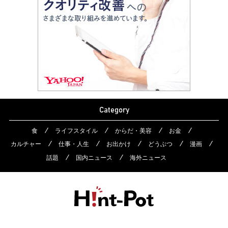
Category
食
ライフスタイル
からだ・美容
お金
カルチャー
仕事・人生
お出かけ
どうぶつ
漫画
話題
国内ニュース
海外ニュース