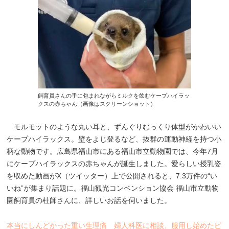
飼育員さんの手に包まれながらミルクを飲むケープハイラッ
クスの赤ちゃん（画像はスクリーンショット）
モルモットのような丸い耳と、ずんぐりむっくり体型がかわいい
ケープハイラックス。壁をよじ登るなど、抜群の運動神経を持つ小
柄な動物です。広島県福山市にある福山市立動物園では、今年7月
にケープハイラックスの赤ちゃんが誕生しました。愛らしい授乳姿
を収めた動画がX（ツイッター）上で公開されると、7.3万件の“い
いね”が集まり話題に。福山観光コンベンション協会 福山市立動物
園飼育員の杜師さんに、詳しいお話を伺いました。
本当にしんどかった重い生理痛 婦人科医に相談、服用し始めたピ