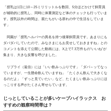
「授乳は1日に10～25ミリリットルを数回、5分ほどかけて飼育員
が補助的に授乳し、同時に体重測定など体のチェックも行っていま
す。授乳以外の時間は、親たちがいる群れの中で生活をしていま
す」
同園が「授乳ヘルパーの異名を持つ後輩飼育員です。あまりにも
ダバダバしていたので、みなさまにもお見せしておきますね」との
コメントを添えて公開した動画には、X上で7.3万件もの“いいね”が
集まり、大きな反響を呼びました。
リプライ（返信）には「いい飲みっぷりです」「ダバ～ッてなっ
ていますが、一生懸命飲んでいますね」「たくさん飲んで大きくな
るのだよ」「ずっと見ていたい」など、たくましい飲みっぷりにほ
っこりする声がたくさん寄せらています。
じっとしていることが多いケープハイラックス お
すすめの観察時間帯は？