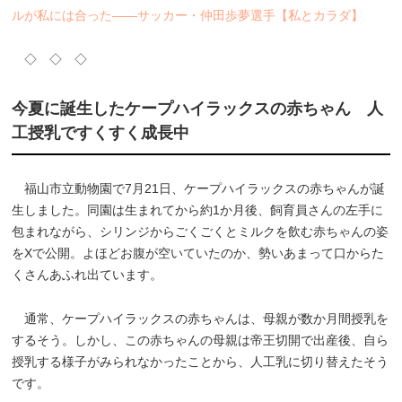
ルが私には合った――サッカー・仲田歩夢選手【私とカラダ】
◇ ◇ ◇
今夏に誕生したケープハイラックスの赤ちゃん 人
工授乳ですくすく成長中
福山市立動物園で7月21日、ケープハイラックスの赤ちゃんが誕
生しました。同園は生まれてから約1か月後、飼育員さんの左手に
包まれながら、シリンジからごくごくとミルクを飲む赤ちゃんの姿
をXで公開。よほどお腹が空いていたのか、勢いあまって口からた
くさんあふれ出ています。
通常、ケープハイラックスの赤ちゃんは、母親が数か月間授乳を
するそう。しかし、この赤ちゃんの母親は帝王切開で出産後、自ら
授乳する様子がみられなかったことから、人工乳に切り替えたそう
です。