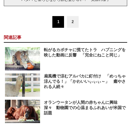
1
2
関連記事
転がるカボチャに慌てたトラ ハプニングを
映した動画に反響 「完全にねこと同じ」
扇風機で涼むアルパカに釘付け 「めっちゃ
涼んでる！」「かわいいぃぃぃ～」 癒やさ
れる人続々
オランウータンが人間の赤ちゃんに興味
深々 動物園での心温まるふれあいが米国で
話題