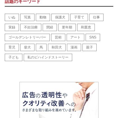
話題のキーワード
いぬ
写真
動物
保護犬
子育て
仕事
実録
不妊治療
閉経
更年期
和栗恵
ゴールデンレトリーバー
芸術
アート
SNS
育児
柴犬
馬
秋田犬
漫画
親子
子ども
私のビハインドストーリー