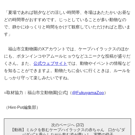
「夏場であれば朝夕などの涼しい時間帯、冬場はあたたかいお昼な
どの時間帯がおすすめです。じっとしていることが多い動物なの
で、静かにゆっくりと時間をかけて観察していただければと思いま
す」
福山市立動物園のXアカウントでは、ケープハイラックスのほか
にも、ボタンインコやアムールヒョウなどユニークな投稿が盛りだ
くさん。また、
公式ウェブサイト
では、動物やイベントの情報など
を知ることができますよ。動物たちに会いに行くときは、ルールを
しっかり守って楽しみたいですね。
○取材協力：福山市立動物園[公式]（
@FukuyamaZoo
）
（Hint-Pot編集部）
次のページへ (2/2)
【動画】ミルクを飲むケープハイラックスの赤ちゃん 口から“ダ
バダバ”と垂らしながら飲む姿が尊い！ 実際の様子