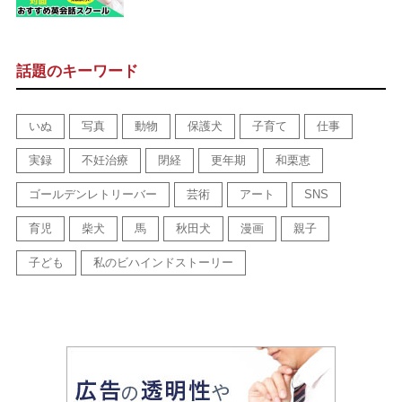
話題のキーワード
いぬ
写真
動物
保護犬
子育て
仕事
実録
不妊治療
閉経
更年期
和栗恵
ゴールデンレトリーバー
芸術
アート
SNS
育児
柴犬
馬
秋田犬
漫画
親子
子ども
私のビハインドストーリー