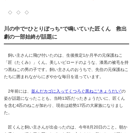
◇ ◇ ◇
川の中で“ひとりぼっち”で鳴いていた匠くん 救出
劇の一部始終が話題に
飼い主さんに飛び付いたのは、生後推定1か月半の元保護ねこ
「匠（たくみ）」くん。美しいビロードのような、漆黒の被毛を持
つ黒ねこの男の子です。飼い主さんのおうちで、先住の元保護ねこ
たちに囲まれながらにぎやかな毎日を送っています。
2年前には、
並んだカゴに入ってくつろぐ黒ねこ“きょうだい”
の
姿が話題になったことも。当時13匹だったきょうだいに、匠くん
を含む4匹のねこが加わり、現在は総勢17匹の大家族になりまし
た。
匠くんと飼い主さんが出会ったのは、今年8月20日のこと。朝か