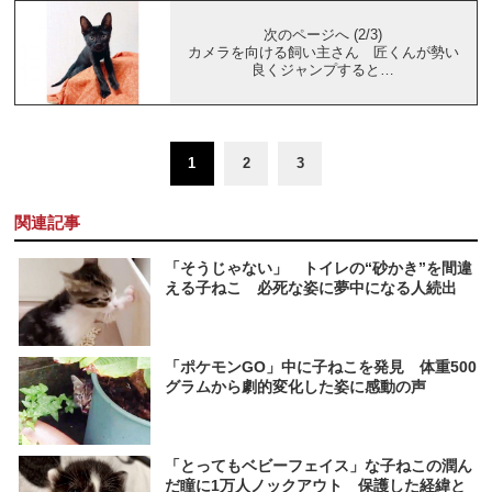
次のページへ (2/3)
カメラを向ける飼い主さん 匠くんが勢い
良くジャンプすると…
1
2
3
関連記事
「そうじゃない」 トイレの“砂かき”を間違
える子ねこ 必死な姿に夢中になる人続出
「ポケモンGO」中に子ねこを発見 体重500
グラムから劇的変化した姿に感動の声
「とってもベビーフェイス」な子ねこの潤ん
だ瞳に1万人ノックアウト 保護した経緯と