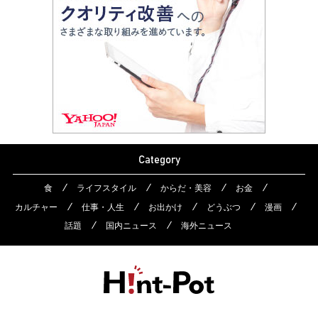
Category
食
ライフスタイル
からだ・美容
お金
カルチャー
仕事・人生
お出かけ
どうぶつ
漫画
話題
国内ニュース
海外ニュース