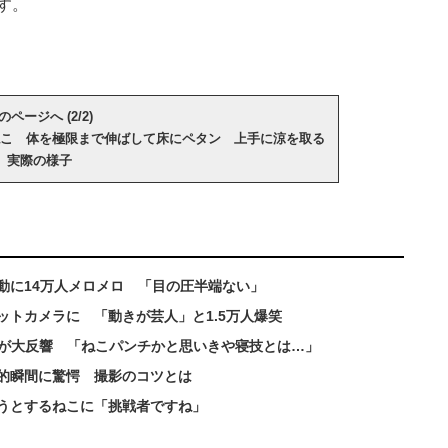
す。
のページへ (2/2)
こ 体を極限まで伸ばして床にペタン 上手に涼を取る
実際の様子
動に14万人メロメロ 「目の圧半端ない」
ットカメラに 「動きが芸人」と1.5万人爆笑
”が大反響 「ねこパンチかと思いきや寝技とは…」
的瞬間に驚愕 撮影のコツとは
うとするねこに「挑戦者ですね」