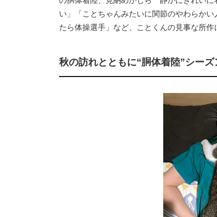
の胴体着陸、見納めかしら 静かにきれいに
い」「ことちゃんみたいに関節のやわらかい
たら体操選手」など、ことくんの見事な所作
秋の訪れとともに“胴体着陸”シー