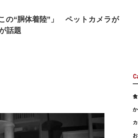
この“胴体着陸”」 ペットカメラが
が話題
C
食
か
カ
お