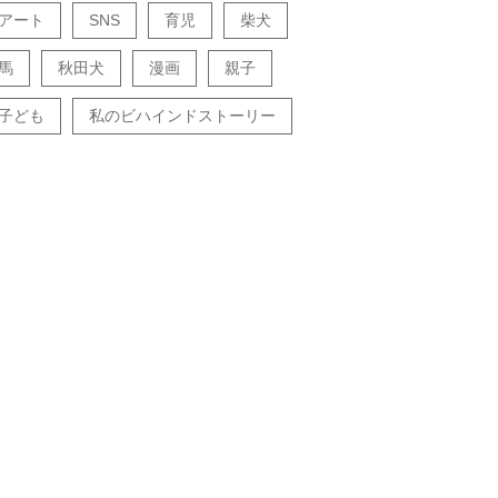
アート
SNS
育児
柴犬
馬
秋田犬
漫画
親子
子ども
私のビハインドストーリー