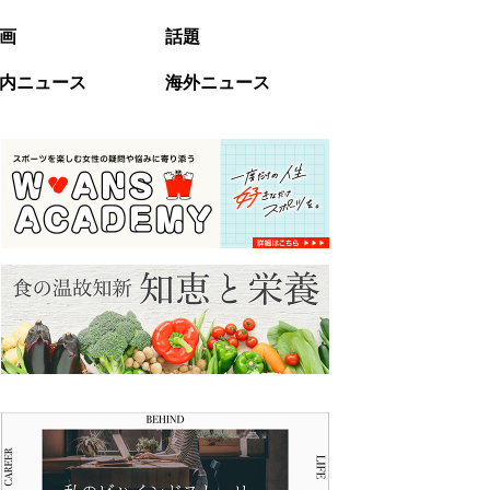
画
話題
内ニュース
海外ニュース