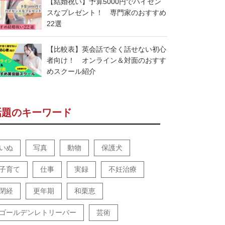
【結婚祝い】予算5000円でハイセン
スなプレゼント！ 専門家のおすすめ
22選
【比較表】英会話で全く話せない初心
者向け！ オンライン＆対面のおすす
めスクール紹介
話題のキーワード
いぬ
写真
動物
保護犬
子育て
仕事
実録
不妊治療
閉経
更年期
和栗恵
ゴールデンレトリーバー
芸術