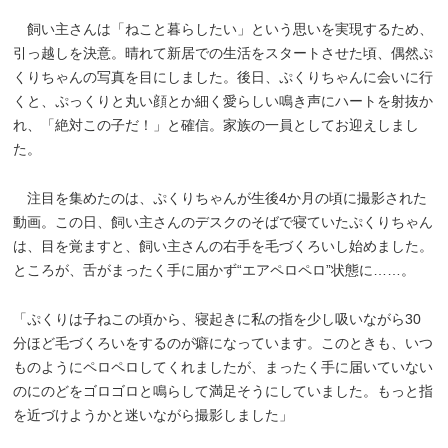
飼い主さんは「ねこと暮らしたい」という思いを実現するため、
引っ越しを決意。晴れて新居での生活をスタートさせた頃、偶然ぷ
くりちゃんの写真を目にしました。後日、ぷくりちゃんに会いに行
くと、ぷっくりと丸い顔とか細く愛らしい鳴き声にハートを射抜か
れ、「絶対この子だ！」と確信。家族の一員としてお迎えしまし
た。
注目を集めたのは、ぷくりちゃんが生後4か月の頃に撮影された
動画。この日、飼い主さんのデスクのそばで寝ていたぷくりちゃん
は、目を覚ますと、飼い主さんの右手を毛づくろいし始めました。
ところが、舌がまったく手に届かず“エアペロペロ”状態に……。
「ぷくりは子ねこの頃から、寝起きに私の指を少し吸いながら30
分ほど毛づくろいをするのが癖になっています。このときも、いつ
ものようにペロペロしてくれましたが、まったく手に届いていない
のにのどをゴロゴロと鳴らして満足そうにしていました。もっと指
を近づけようかと迷いながら撮影しました」