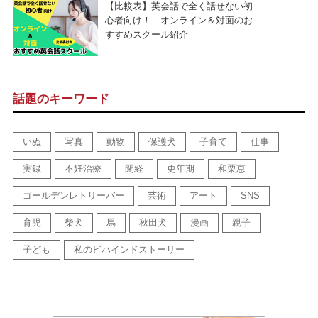
【比較表】英会話で全く話せない初
心者向け！ オンライン＆対面のお
すすめスクール紹介
話題のキーワード
いぬ
写真
動物
保護犬
子育て
仕事
実録
不妊治療
閉経
更年期
和栗恵
ゴールデンレトリーバー
芸術
アート
SNS
育児
柴犬
馬
秋田犬
漫画
親子
子ども
私のビハインドストーリー