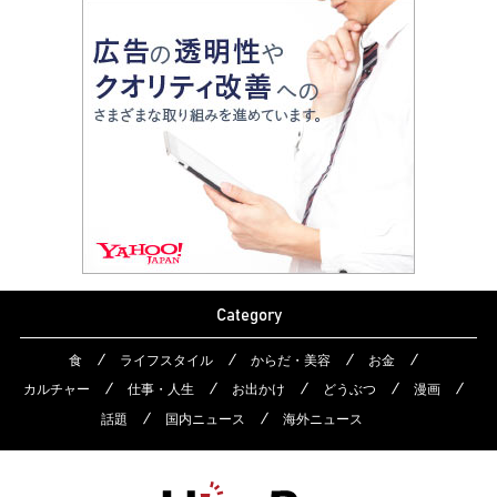
Category
食
ライフスタイル
からだ・美容
お金
カルチャー
仕事・人生
お出かけ
どうぶつ
漫画
話題
国内ニュース
海外ニュース