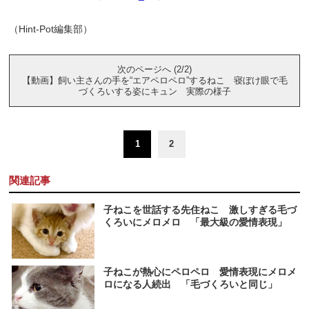
（Hint-Pot編集部）
次のページへ (2/2)
【動画】飼い主さんの手を“エアペロペロ”するねこ 寝ぼけ眼で毛
づくろいする姿にキュン 実際の様子
1
2
関連記事
子ねこを世話する先住ねこ 激しすぎる毛づ
くろいにメロメロ 「最大級の愛情表現」
子ねこが熱心にペロペロ 愛情表現にメロメ
ロになる人続出 「毛づくろいと同じ」