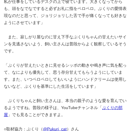
私が仕事をしているデスクの上で寝ています。大きくなってから
も、頭をなでなですると必ずお礼に指をペロペロ。ぷくりの愛情表
現なのだと思って、ジョリジョリした舌で手が痛くなっても好きな
ようにさせています」
また、寂しがり屋なのに甘え下手なぷくりちゃんの甘えたいサイ
ンを見逃さないよう、飼い主さんは普段からよく観察しているそう
です。
「ぷくりが甘えたいときに見せるシッポの動きや鳴き声に気を配っ
て、なによりも優先して、思う存分甘えてもらうようにしていま
す。また、いつペロペロしてもいいようにハンドクリームは使用し
ないなど、ぷくりを基準にした生活をしています」
ぷくりちゃんと飼い主さんは、本当の親子のような愛を育んでい
るようですね。普段の様子は、YouTubeチャンネル「
ぷくりの部
屋
」でも見ることができますよ。
○取材協力：ぷくり（
@Pukuri_cat
）さん