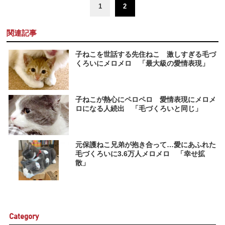
1
2
関連記事
子ねこを世話する先住ねこ 激しすぎる毛づ
くろいにメロメロ 「最大級の愛情表現」
子ねこが熱心にペロペロ 愛情表現にメロメ
ロになる人続出 「毛づくろいと同じ」
元保護ねこ兄弟が抱き合って…愛にあふれた
毛づくろいに3.6万人メロメロ 「幸せ拡
散」
Category