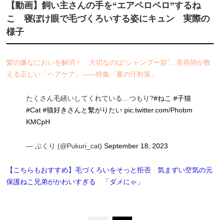
【動画】飼い主さんの手を“エアペロペロ”するね
こ 寝ぼけ眼で毛づくろいする姿にキュン 実際の
様子
髪の嫌なにおいを解消！ 大切なのは“シャンプー前”…美容師が教
える正しい「ヘアケア」――特集「夏の汗対策」
たくさん毛繕いしてくれている…つもり?
#ねこ
#子猫
#Cat
#猫好きさんと繫がりたい
pic.twitter.com/Phobm
KMCpH
— ぷくり (@Pukuri_cat)
September 18, 2023
【こちらもおすすめ】毛づくろいをそっと拒否 気まずい空気の元
保護ねこ兄弟がかわいすぎる 「ダメにゃ」