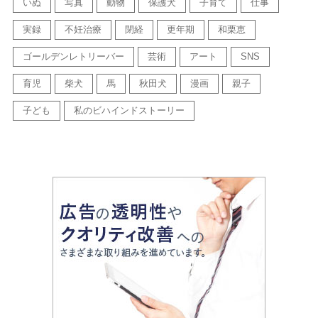
いぬ
写真
動物
保護犬
子育て
仕事
実録
不妊治療
閉経
更年期
和栗恵
ゴールデンレトリーバー
芸術
アート
SNS
育児
柴犬
馬
秋田犬
漫画
親子
子ども
私のビハインドストーリー