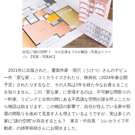
自宅に“謎の空間”？ その正体をプロが解説（写真はイメー
ジ）【写真：写真AC】
2021年に出版された、覆面作家・雨穴（うけつ）さんのデビュ
ー作「変な家」。コミカライズされたり、映画化（2024年春公開
予定）されたりするなど、その人気は2年を経た今なお衰えること
を知りません。この「変な家」に登場するのは、不可解な間取りの
一軒家。リビングと台所の間にある不思議な空間が謎を呼ぶことか
ら物語は始まります。この物語の影響で、自分が住んでいる家や部
屋の間取りを改めて見直す人も増えているようですが、実は多くの
家に“謎の空間”が存在するとも？ 東京・中目黒「コレカライフ不
動産」の姉帯裕樹さんにお聞きました。