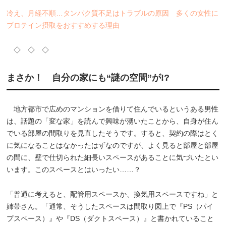
冷え、月経不順…タンパク質不足はトラブルの原因 多くの女性に
プロテイン摂取をおすすめする理由
◇ ◇ ◇
まさか！ 自分の家にも“謎の空間”が!?
地方都市で広めのマンションを借りて住んでいるというある男性
は、話題の「変な家」を読んで興味が湧いたことから、自身が住ん
でいる部屋の間取りを見直したそうです。すると、契約の際はとく
に気になることはなかったはずなのですが、よく見ると部屋と部屋
の間に、壁で仕切られた細長いスペースがあることに気づいたとい
います。このスペースとはいったい……？
「普通に考えると、配管用スペースか、換気用スペースですね」と
姉帯さん。「通常、そうしたスペースは間取り図上で『PS（パイ
プスペース）』や『DS（ダクトスペース）』と書かれていること