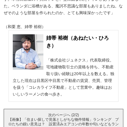
た。ベランダに浴槽がある、魔訶不思議な部屋もありましたね。な
ぜそのような部屋を作られたのか、とても興味深かったです」
（和栗 恵、姉帯 裕樹）
姉帯 裕樹（あねたい・ひろ
き）
「株式会社ジュネクス」代表取締役。
宅地建物取引士の資格を持ち、不動産
取り扱い経験は20年以上を数える。独
立した現在は目黒区中目黒で不動産の賃貸、売買、管理
を扱う「コレカライフ不動産」として営業中。趣味はお
いしいラーメンの食べ歩き。
次のページへ (2/2)
【画像】「住まい探しで見落としがちな物件情報」ランキング プ
ロたちの鋭い意見は？ 設置済みエアコンの年数や匂いなどもラン