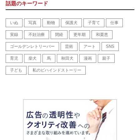
話題のキーワード
いぬ
写真
動物
保護犬
子育て
仕事
実録
不妊治療
閉経
更年期
和栗恵
ゴールデンレトリーバー
芸術
アート
SNS
育児
柴犬
馬
秋田犬
漫画
親子
子ども
私のビハインドストーリー