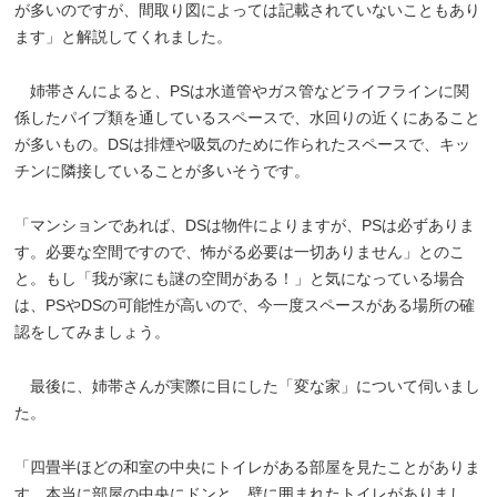
が多いのですが、間取り図によっては記載されていないこともあり
ます」と解説してくれました。
姉帯さんによると、PSは水道管やガス管などライフラインに関
係したパイプ類を通しているスペースで、水回りの近くにあること
が多いもの。DSは排煙や吸気のために作られたスペースで、キッ
チンに隣接していることが多いそうです。
「マンションであれば、DSは物件によりますが、PSは必ずありま
す。必要な空間ですので、怖がる必要は一切ありません」とのこ
と。もし「我が家にも謎の空間がある！」と気になっている場合
は、PSやDSの可能性が高いので、今一度スペースがある場所の確
認をしてみましょう。
最後に、姉帯さんが実際に目にした「変な家」について伺いまし
た。
「四畳半ほどの和室の中央にトイレがある部屋を見たことがありま
す。本当に部屋の中央にドンと、壁に囲まれたトイレがありまし