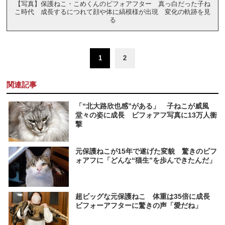
【写真】保護ねこ・こめくんのビフォアフター 真っ白だった子ね
こ時代 成長するにつれて顔や体に縞模様が出現 変化の軌跡を見
る
1
2
関連記事
「“北大路欣也感”がある」 子ねこが威風
堂々の姿に成長 ビフォアフ写真に13万人衝
撃
元保護ねこが15年で遂げた変貌 驚きのビフ
ォアフに「どんな“猫生”を歩んできたんだ」
超ビッグな元保護ねこ 体重は35倍に成長
ビフォーアフターに驚きの声「愛だね」