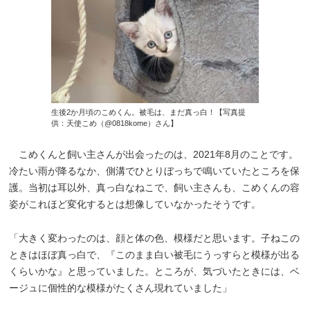
生後2か月頃のこめくん。被毛は、まだ真っ白！【写真提
供：天使こめ（@0818kome）さん】
こめくんと飼い主さんが出会ったのは、2021年8月のことです。
冷たい雨が降るなか、側溝でひとりぼっちで鳴いていたところを保
護。当初は耳以外、真っ白なねこで、飼い主さんも、こめくんの容
姿がこれほど変化するとは想像していなかったそうです。
「大きく変わったのは、顔と体の色、模様だと思います。子ねこの
ときはほぼ真っ白で、『このまま白い被毛にうっすらと模様が出る
くらいかな』と思っていました。ところが、気づいたときには、ベ
ージュに個性的な模様がたくさん現れていました」