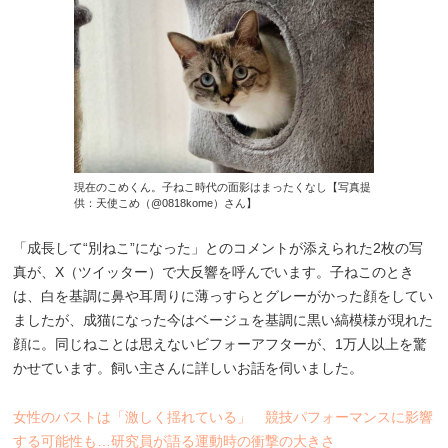
現在のこめくん。子ねこ時代の面影はまったくなし【写真提
供：天使こめ（@0818kome）さん】
「成長して“別ねこ”になった」とのコメントが添えられた2枚の写
真が、X（ツイッター）で大反響を呼んでいます。子ねこのとき
は、白を基調に鼻や耳周りに薄っすらとグレーがかった顔をしてい
ましたが、成猫になった今はベージュを基調に黒い縞模様が現れた
顔に。同じねことは思えないビフォーアフターが、1万人以上を驚
かせています。飼い主さんに詳しいお話を伺いました。
女性のバストは「激しく揺れている」 競技パフォーマンスに影響
する可能性も…研究員が語る運動時の衝撃の大きさ