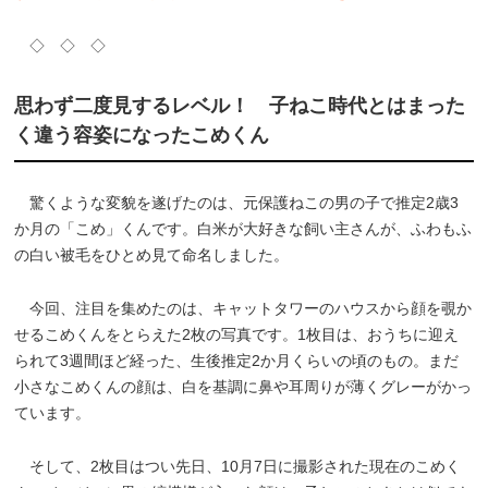
◇ ◇ ◇
思わず二度見するレベル！ 子ねこ時代とはまった
く違う容姿になったこめくん
驚くような変貌を遂げたのは、元保護ねこの男の子で推定2歳3
か月の「こめ」くんです。白米が大好きな飼い主さんが、ふわもふ
の白い被毛をひとめ見て命名しました。
今回、注目を集めたのは、キャットタワーのハウスから顔を覗か
せるこめくんをとらえた2枚の写真です。1枚目は、おうちに迎え
られて3週間ほど経った、生後推定2か月くらいの頃のもの。まだ
小さなこめくんの顔は、白を基調に鼻や耳周りが薄くグレーがかっ
ています。
そして、2枚目はつい先日、10月7日に撮影された現在のこめく