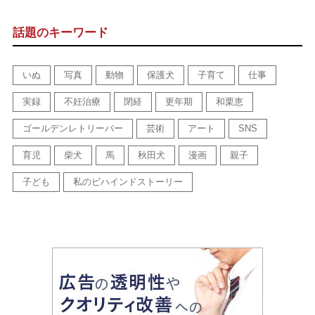
話題のキーワード
いぬ
写真
動物
保護犬
子育て
仕事
実録
不妊治療
閉経
更年期
和栗恵
ゴールデンレトリーバー
芸術
アート
SNS
育児
柴犬
馬
秋田犬
漫画
親子
子ども
私のビハインドストーリー