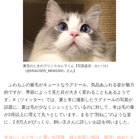
夏毛のときのプリンスカレラくん【写真提供：かいつけ
（@KRAUSER_MKM1000）さん】
ふわもふの被毛がキュートなラグドール。気品あふれる姿が魅力
的ですが、季節によって見た目が大きく変わることもあるようで
す。X（ツイッター）では、夏と冬に撮影したラグドールの写真が
話題に。夏は毛が少なくシュッとしているのに対して、冬は毛の量
が2倍以上に増えて丸々としています。まるで“別ねこ”のような姿
に、2.8万人がびっくり。飼い主さんに詳しいお話を伺いました。
本当にしんどかった重い生理痛 婦人科医に相談、服用し始めたピ