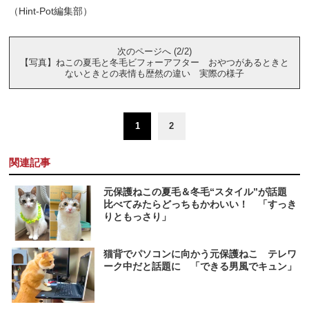
（Hint-Pot編集部）
次のページへ (2/2)
【写真】ねこの夏毛と冬毛ビフォーアフター おやつがあるときと
ないときとの表情も歴然の違い 実際の様子
1
2
関連記事
元保護ねこの夏毛＆冬毛“スタイル”が話題
比べてみたらどっちもかわいい！ 「すっき
りともっさり」
猫背でパソコンに向かう元保護ねこ テレワ
ーク中だと話題に 「できる男風でキュン」