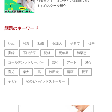
心者向け！ オンライン＆対面のお
すすめスクール紹介
話題のキーワード
いぬ
写真
動物
保護犬
子育て
仕事
実録
不妊治療
閉経
更年期
和栗恵
ゴールデンレトリーバー
芸術
アート
SNS
育児
柴犬
馬
秋田犬
漫画
親子
子ども
私のビハインドストーリー