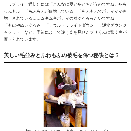
リプライ（返信）には「こんなに夏と冬とちがうのですね。冬も
っふもふ」「もふもふが倍増している」「もふもふでボディがかさ
増しされている……ムキムキボディの着ぐるみみたいですね!!」
「もはやぬいぐるみ」「←ウルトラライトダウン →通常ダウンジ
ャケット」など、季節によって違う姿を見せたプリくんに驚く声が
寄せられています。
美しい毛並みとふわもふの被毛を保つ秘訣とは？
（上から）キャットタワーに大集合！ かいしゃくん、プリ