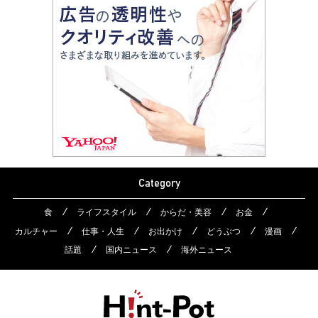
Category
食
ライフスタイル
からだ・美容
お金
カルチャー
仕事・人生
お出かけ
どうぶつ
漫画
話題
国内ニュース
海外ニュース