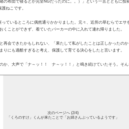
緒の布団で寝るとか完全NGだったのに。。）」という一言とともに投
保護ねこです。
座っているところに偶然通りかかりました。元々、近所の草むらでエサを
おくことができず、着ていたパーカーの中に入れて連れ帰りました。
と再会できたかもしれない、「果たして私がしたことは正しかったのか
まりにも過酷すぎると考え、保護して育てる決心をしたと言います。
のか、大声で「ナ～ッ！！ ナ～ッ！！」と鳴き続けていたそう。そん
次のページへ (2/4)
「くろのすけ」くんが来たことで「お姉さんぶっているようです」