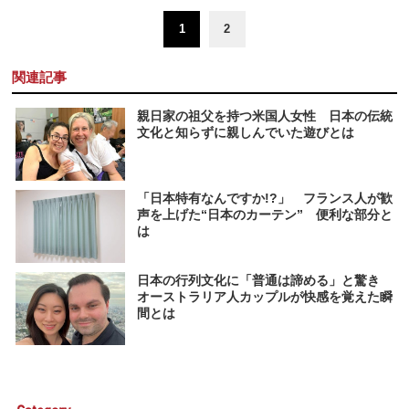
1
2
関連記事
親日家の祖父を持つ米国人女性 日本の伝統
文化と知らずに親しんでいた遊びとは
「日本特有なんですか!?」 フランス人が歓
声を上げた“日本のカーテン” 便利な部分と
は
日本の行列文化に「普通は諦める」と驚き
オーストラリア人カップルが快感を覚えた瞬
間とは