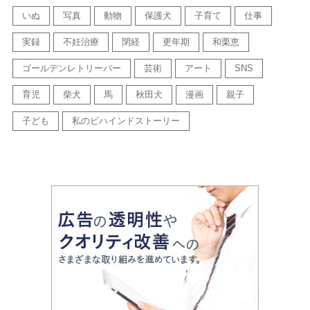
いぬ
写真
動物
保護犬
子育て
仕事
実録
不妊治療
閉経
更年期
和栗恵
ゴールデンレトリーバー
芸術
アート
SNS
育児
柴犬
馬
秋田犬
漫画
親子
子ども
私のビハインドストーリー