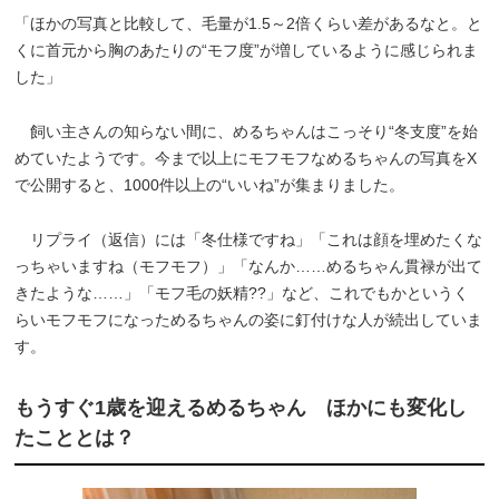
「ほかの写真と比較して、毛量が1.5～2倍くらい差があるなと。と
くに首元から胸のあたりの“モフ度”が増しているように感じられま
した」
飼い主さんの知らない間に、めるちゃんはこっそり“冬支度”を始
めていたようです。今まで以上にモフモフなめるちゃんの写真をX
で公開すると、1000件以上の“いいね”が集まりました。
リプライ（返信）には「冬仕様ですね」「これは顔を埋めたくな
っちゃいますね（モフモフ）」「なんか……めるちゃん貫禄が出て
きたような……」「モフ毛の妖精??」など、これでもかというく
らいモフモフになっためるちゃんの姿に釘付けな人が続出していま
す。
もうすぐ1歳を迎えるめるちゃん ほかにも変化し
たこととは？