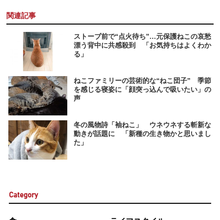
関連記事
ストーブ前で“点火待ち”…元保護ねこの哀愁
漂う背中に共感殺到 「お気持ちはよくわか
る」
ねこファミリーの芸術的な“ねこ団子” 季節
を感じる寝姿に「顔突っ込んで吸いたい」の
声
冬の風物詩「袖ねこ」 ウネウネする斬新な
動きが話題に 「新種の生き物かと思いまし
た」
Category