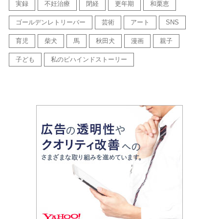
実録
不妊治療
閉経
更年期
和栗恵
ゴールデンレトリーバー
芸術
アート
SNS
育児
柴犬
馬
秋田犬
漫画
親子
子ども
私のビハインドストーリー