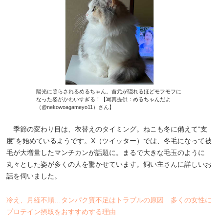
陽光に照らされるめるちゃん。首元が隠れるほどモフモフに
なった姿がかわいすぎる！【写真提供：めるちゃんだよ
（@nekowoagameyo11）さん】
季節の変わり目は、衣替えのタイミング。ねこも冬に備えて“支
度”を始めているようです。X（ツイッター）では、冬毛になって被
毛が大増量したマンチカンが話題に。まるで大きな毛玉のように
丸々とした姿が多くの人を驚かせています。飼い主さんに詳しいお
話を伺いました。
冷え、月経不順…タンパク質不足はトラブルの原因 多くの女性に
プロテイン摂取をおすすめする理由