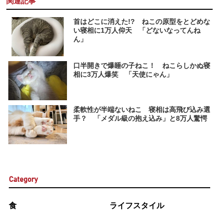
関連記事
首はどこに消えた!? ねこの原型をとどめな
い寝相に1万人仰天 「どないなってんね
ん」
口半開きで爆睡の子ねこ！ ねこらしかぬ寝
相に3万人爆笑 「天使にゃん」
柔軟性が半端ないねこ 寝相は高飛び込み選
手？ 「メダル級の抱え込み」と8万人驚愕
Category
食
ライフスタイル