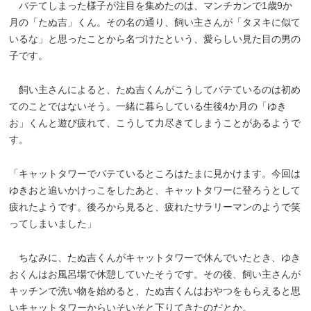
バテてしまった様子が注目を集めたのは、マンチカンで1歳9か
月の「たぬ吉」くん。その名の通り、飼い主さんが「タヌキに似て
いるな」と思ったことから名づけたという、愛らしい見た目の男の
子です。
飼い主さんによると、たぬ吉くんがこうしてバテているのは初め
てのことではないそう。一緒に暮らしている生後4か月の「ゆき
お」くんと遊び疲れて、こうして力尽きてしまうことがあるようで
す。
「キャットタワーでバテているところはたまに見かけます。今回は
ゆきおと追いかけっこをしたあと、キャットタワーに登ろうとして
疲れたようです。後ろから見ると、疲れたサラリーマンのようで笑
ってしまいました」
ちなみに、たぬ吉くんがキャットタワーで休んでいたとき、ゆき
おくんはお風呂場で休憩していたそうです。その後、飼い主さんが
キッチンで洗い物を始めると、たぬ吉くんはおやつをもらえると思
いキャットタワーからいそいそと下りてきたのだとか。