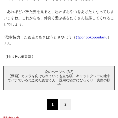
あれほどバテた姿を見ると、思わずおやつをあげたくなってしま
いますね。これからも、仲良く遊ぶ姿をたくさん披露してくれるこ
とでしょう。
○取材協力：たぬ吉とあきぼうとさやぼう（
@ponpokopontanu
）
さん
（Hint-Pot編集部）
次のページへ (2/2)
【動画】カメラを向けられていても立ち寝 キャットタワーの途中
でバテているねこのたぬ吉くん 器用な寝方にびっくり 実際の様
子
1
2