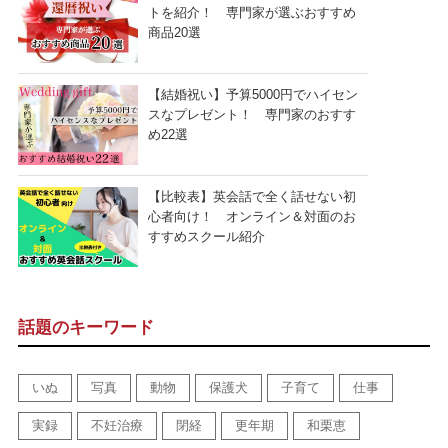
トを紹介！ 専門家が選ぶおすすめ
商品20選
【結婚祝い】予算5000円でハイセン
スなプレゼント！ 専門家のおすす
め22選
【比較表】英会話で全く話せない初
心者向け！ オンライン＆対面のお
すすめスクール紹介
話題のキーワード
いぬ
写真
動物
保護犬
子育て
仕事
実録
不妊治療
閉経
更年期
和栗恵