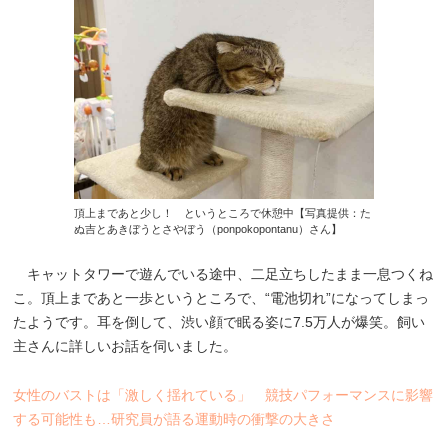
頂上まであと少し！ というところで休憩中【写真提供：た
ぬ吉とあきぼうとさやぼう（ponpokopontanu）さん】
キャットタワーで遊んでいる途中、二足立ちしたまま一息つくね
こ。頂上まであと一歩というところで、“電池切れ”になってしまっ
たようです。耳を倒して、渋い顔で眠る姿に7.5万人が爆笑。飼い
主さんに詳しいお話を伺いました。
女性のバストは「激しく揺れている」 競技パフォーマンスに影響
する可能性も…研究員が語る運動時の衝撃の大きさ