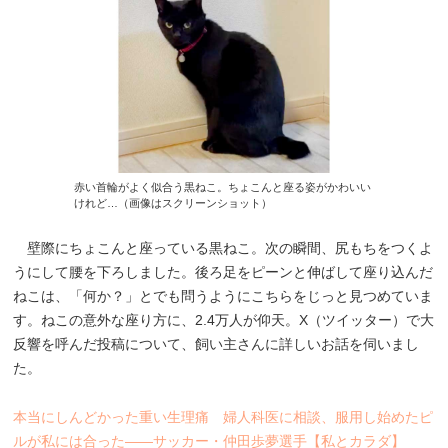
赤い首輪がよく似合う黒ねこ。ちょこんと座る姿がかわいい
けれど…（画像はスクリーンショット）
壁際にちょこんと座っている黒ねこ。次の瞬間、尻もちをつくよ
うにして腰を下ろしました。後ろ足をピーンと伸ばして座り込んだ
ねこは、「何か？」とでも問うようにこちらをじっと見つめていま
す。ねこの意外な座り方に、2.4万人が仰天。X（ツイッター）で大
反響を呼んだ投稿について、飼い主さんに詳しいお話を伺いまし
た。
本当にしんどかった重い生理痛 婦人科医に相談、服用し始めたピ
ルが私には合った――サッカー・仲田歩夢選手【私とカラダ】