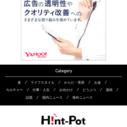
Category
食
ライフスタイル
からだ・美容
お金
カルチャー
仕事・人生
お出かけ
どうぶつ
漫画
話題
国内ニュース
海外ニュース