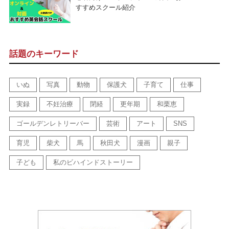
すすめスクール紹介
話題のキーワード
いぬ
写真
動物
保護犬
子育て
仕事
実録
不妊治療
閉経
更年期
和栗恵
ゴールデンレトリーバー
芸術
アート
SNS
育児
柴犬
馬
秋田犬
漫画
親子
子ども
私のビハインドストーリー