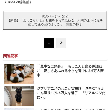
（Hint-Pot編集部）
次のページへ (2/2)
【動画】「よっこらしょ」と腰を下ろす黒ねこ 人間のように足を
崩して座る姿にほっこり 実際の様子
1
2
関連記事
「見事な二頭身」 ちょこんと座る保護ね
こ 愛しさあふれる小さな背中に2.6万人夢
中
ジブリアニメのねこが実在!? 見事な“ちょ
こん座り”で6.5万人を魅了 「リアルジジだ
にゃ」