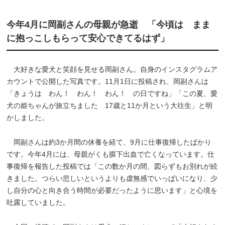
今年4月に岡副さんの母親が急逝 「今頃は まま
に抱っこしもらって安心できてるはず」
大好きな愛犬と笑顔を見せる岡副さん。自身のインスタグラムア
カウントで公開した写真です。11月1日に投稿され、岡副さんは
「きょうは わん！ わん！ わん！ の日ですね」「この夏、愛
犬の姫ちゃんが旅立ちました 17歳と11か月という大往生」と明
かしました。
岡副さんは約3か月間の休養を経て、9月に仕事復帰したばかり
です。今年4月には、母親がくも膜下出血で亡くなっています。仕
事復帰を報告した投稿では「この数か月の間、図らずもお別れが続
きました。つらい悲しいというよりも虚無感でいっぱいになり、少
し自分の心と向き合う時間が必要だったように思います」と心境を
吐露していました。