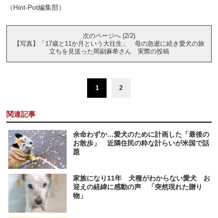
（Hint-Pot編集部）
次のページへ (2/2)
【写真】「17歳と11か月という大往生」 母の急逝に続き愛犬の旅
立ちを見送った岡副麻希さん 実際の投稿
1
2
関連記事
余命わずか…愛犬のために計画した「最後の
お散歩」 近隣住民の粋な計らいが米国で話
題
家族になり11年 犬種がわからない愛犬 お
迎えの経緯に感動の声 「突然現れた贈り
物」