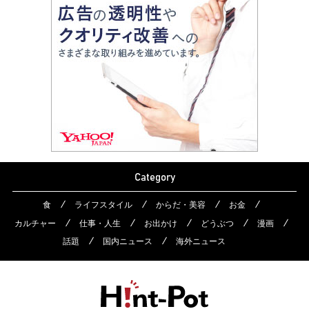
Category
食
ライフスタイル
からだ・美容
お金
カルチャー
仕事・人生
お出かけ
どうぶつ
漫画
話題
国内ニュース
海外ニュース