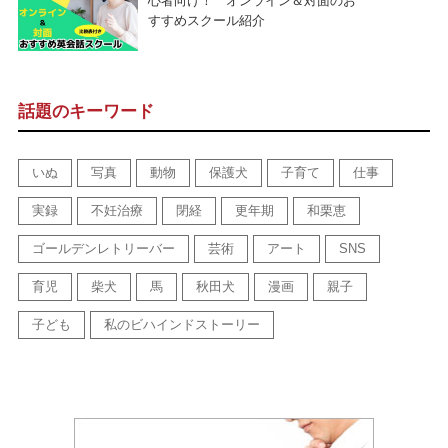
心者向け！ オンライン＆対面のお
すすめスクール紹介
話題のキーワード
いぬ
写真
動物
保護犬
子育て
仕事
実録
不妊治療
閉経
更年期
和栗恵
ゴールデンレトリーバー
芸術
アート
SNS
育児
柴犬
馬
秋田犬
漫画
親子
子ども
私のビハインドストーリー