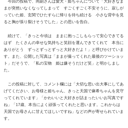
今回の投稿で、岡副さんは愛犬・姫ちゃんについて「大好きなま
まが突然いなくなってしまって すごくすごく不安そうに、寂しが
っていた姫、玄関でひたすらに帰りを待ち続ける 小さな背中を見
ると胸が張り裂けそうでした」との思いを告白。
続けて、「きっと今頃は ままに抱っこしもらって安心できてる
はず たくさんの幸せな気持ちと笑顔を運んできてくれて 本当に
ありがとう ずっとずっとずっと大好きだよ！」と呼びかけていま
す。また、公開した写真は「ままが撮ってくれた最後のツーショッ
ト」だそうで、「私の宝物 姫は嫌そうだけど笑」と明かしまし
た。
この投稿に対して、コメント欄には「大切な思い出大事にしてあ
げてください、お母様と姫ちゃん、きっと天国で麻希ちゃんを見守
ってくれています」「かわいいと大好きが詰まったいいお写真です
ね」「17歳、本当によく頑張ってくれたと思います。これからは
天国でお母さんに甘えてほしいですね」などの声が寄せられていま
す。