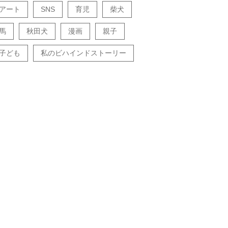
アート
SNS
育児
柴犬
馬
秋田犬
漫画
親子
子ども
私のビハインドストーリー