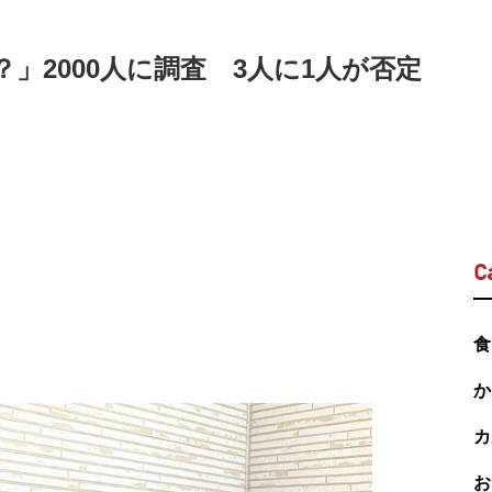
」2000人に調査 3人に1人が否定
C
食
か
カ
お