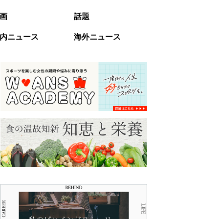
画
話題
内ニュース
海外ニュース