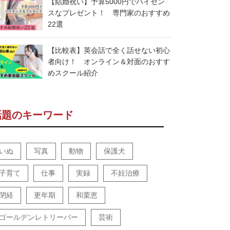
【結婚祝い】予算5000円でハイセン
スなプレゼント！ 専門家のおすすめ
22選
【比較表】英会話で全く話せない初心
者向け！ オンライン＆対面のおすす
めスクール紹介
話題のキーワード
いぬ
写真
動物
保護犬
子育て
仕事
実録
不妊治療
閉経
更年期
和栗恵
ゴールデンレトリーバー
芸術