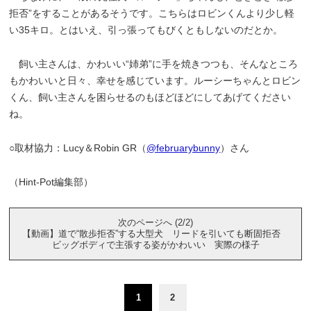
拒否”をすることがあるそうです。こちらはロビンくんより少し軽
い35キロ。とはいえ、引っ張ってもびくともしないのだとか。
飼い主さんは、かわいい“姉弟”に手を焼きつつも、そんなところ
もかわいいと日々、幸せを感じています。ルーシーちゃんとロビン
くん、飼い主さんを困らせるのもほどほどにしてあげてください
ね。
○取材協力：Lucy＆Robin GR（
@februarybunny
）さん
（Hint-Pot編集部）
次のページへ (2/2)
【動画】道で“散歩拒否”する大型犬 リードを引いても断固拒否
ビッグボディで主張する姿がかわいい 実際の様子
1
2