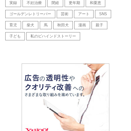
実録
不妊治療
閉経
更年期
和栗恵
ゴールデンレトリーバー
芸術
アート
SNS
育児
柴犬
馬
秋田犬
漫画
親子
子ども
私のビハインドストーリー