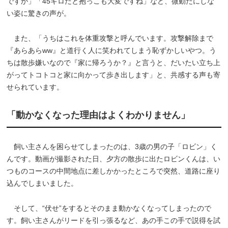
ですか」「45キロだと抱っこも大変ですね」など、微動だにしな
い姿に驚きの声が。
また、「うちはこれを体重攻撃と呼んでいます。攻撃解除まで
『あらあらww』と道行く人に笑われてしまう恥ずかしいやつ。う
ちは散歩嫌いなので『家に帰ろうか？』と言うと、だいたい立ち上
がってトコトコと家に向かって歩き出します」と、共感する声も寄
せられています。
「動かなくなった理由はよくわかりません」
飼い主さんを困らせてしまったのは、3歳の男の子「ロビン」く
んです。動画が撮影された日、夕方の散歩に出たロビンくんは、い
つものコースの中間地点に差しかかったところで突然、道路に座り
込んでしまいました。
そして、“伏せ”をするとそのまま動かなくなってしまったので
す。飼い主さんがリードを引っ張るなど、あの手この手で説得を試