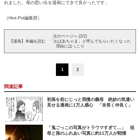
れました。母の思い出を漫画にできて良かったです」
（Hint-Pot編集部）
次のページへ (2/2)
【漫画】本編を読む 「おばあちゃま」と呼んでもらいたくなった
理由にほっこり
1
2
関連記事
初孫を前にじっと我慢の義母 絶妙の気遣い
見せる漫画に1万人感心 「末長く仲良く」
「鬼ごっこの写真がトラウマすぎて…」 祖
母と孫のふれあい写真に約11万人が戦慄