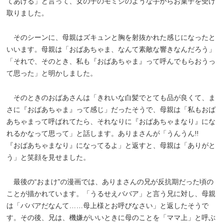
てあげる」と言って、女の子のモミジのような手からお菓子を受け
取りました。
そのシーンに、母親はズキュンと胸を射抜かれた感じになったと
いいます。母親は「おばあちゃま、なんて素敵な響きなんだろう」
「それで、そのとき、私も『おばあちゃま』って呼んでもらおうっ
て思った」と明かしました。
そのときのおばあさんは「きれいな白髪でとても品が良くて、ま
さに『おばあちゃま』って感じ」だったそうで、母親は「私もおば
あちゃまって呼ばれてたら、それなりに『おばあちゃまなり』にな
れるかなって思って」と話します。ありまさんが「うんうん!!
『おばあちゃまなり』になってるよ」と返すと、母親は「ありがと
う」と笑顔を見せました。
最後の“おまけ”の漫画では、ありまさんの兄が反抗期だった頃の
ことが描かれています。「うるせえババア」と言う兄に対し、母親
は「ババアだなんて……母上様とお呼びなさい」と返したそうで
す。その後、兄は、機嫌がいいときに母のことを「ママ上」と呼ぶ