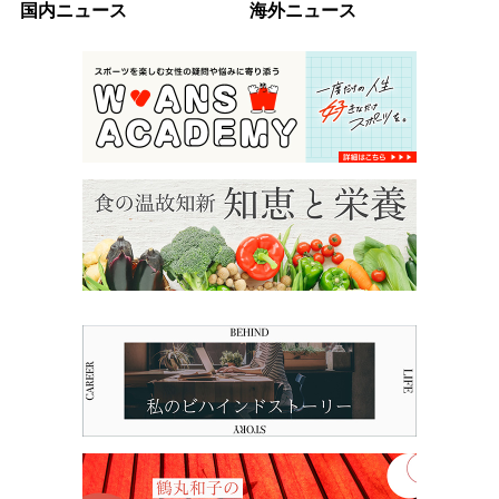
国内ニュース
海外ニュース