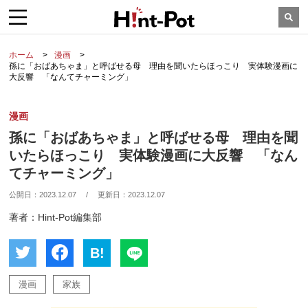
ホーム
漫画
孫に「おばあちゃま」と呼ばせる母 理由を聞いたらほっこり 実体験漫画に
大反響 「なんてチャーミング」
漫画
孫に「おばあちゃま」と呼ばせる母 理由を聞
いたらほっこり 実体験漫画に大反響 「なん
てチャーミング」
公開日：
2023.12.07
/
更新日：
2023.12.07
著者：Hint-Pot編集部
B!
漫画
家族