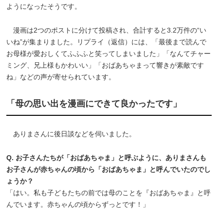
ようになったそうです。
漫画は2つのポストに分けて投稿され、合計すると3.2万件の“い
いね”が集まりました。リプライ（返信）には、「最後まで読んで
お母様が愛おしくてふふふと笑ってしまいました」「なんてチャー
ミング、兄上様もかわいい」「おばあちゃまって響きが素敵です
ね」などの声が寄せられています。
「母の思い出を漫画にできて良かったです」
ありまさんに後日談などを伺いました。
Q. お子さんたちが「おばあちゃま」と呼ぶように、ありまさんも
お子さんが赤ちゃんの頃から「おばあちゃま」と呼んでいたのでし
ょうか？
「はい。私も子どもたちの前では母のことを『おばあちゃま』と呼
んでいます。赤ちゃんの頃からずっとです！」