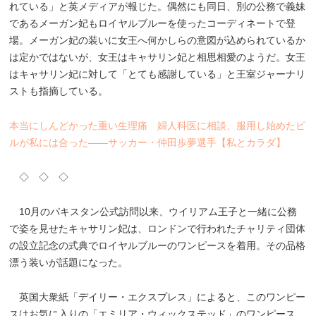
れている」と英メディアが報じた。偶然にも同日、別の公務で義妹
であるメーガン妃もロイヤルブルーを使ったコーディネートで登
場。メーガン妃の装いに女王へ何かしらの意図が込められているか
は定かではないが、女王はキャサリン妃と相思相愛のようだ。女王
はキャサリン妃に対して「とても感謝している」と王室ジャーナリ
ストも指摘している。
本当にしんどかった重い生理痛 婦人科医に相談、服用し始めたピ
ルが私には合った――サッカー・仲田歩夢選手【私とカラダ】
◇ ◇ ◇
10月のパキスタン公式訪問以来、ウイリアム王子と一緒に公務
で姿を見せたキャサリン妃は、ロンドンで行われたチャリティ団体
の設立記念の式典でロイヤルブルーのワンピースを着用。その品格
漂う装いが話題になった。
英国大衆紙「デイリー・エクスプレス」によると、このワンピー
スはお気に入りの「エミリア・ウィックステッド」のワンピース