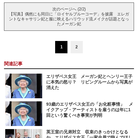
次のページへ (2/2)
【写真】偶然にも同日に「ロイヤルブルーコーデ」を披露 エレガ
ントなキャサリン妃と服に映えるハリウッド流メイクが話題となっ
たメーガン妃
1
2
関連記事
エリザベス女王 メーガン妃とヘンリー王子
に本気の怒り？ リビングルームから写真が
消えた
93歳のエリザベス女王の「お化粧事情」 メ
イクアップ・アーティストを雇うのは年に1
回という驚くべき事実が判明
英王室の兄弟対立 収束のきっかけとなる
か エリザベス女王「一家全員で臨んでほし