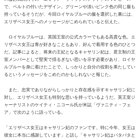
で、ベルトの付いたデザイン。グリーンや淡いピンク色の同じ服も
持っているそうだが、今回ロイヤルブルーの服を選択した裏には、
エリザベス女王へのメッセージがこめられていると伝えた。
ロイヤルブルーは、英国王室の公式カラーでもある高貴な色。エ
リザベス女王は青が好きなこともあり、好んで着用する色のひとつ
だ。記事によると、将来の王妃となるキャサリン妃は、君主制の王
室メンバーとして堅実で揺るぎない思いを示す必要があり、ロイヤ
ルブルーを身に着けたことで、しっかりと自分の役割を果たしてい
るというメッセージをこめたのかもしれないと報じた。
また、忠実でありながらしっかりと存在感を示すキャサリン妃に
対し、エリザベス女王も特別な思いを持っているようだ。英王室ジ
ャーナリストのケイティ・ニコール氏が米誌「ヴァニティ・フェ
ア」で次のように語っている。
「エリザベス女王はキャサリン妃のファンです。特に今年、女王は
彼女に本当に感謝しています」と話し「キャサリン妃はバタバタと