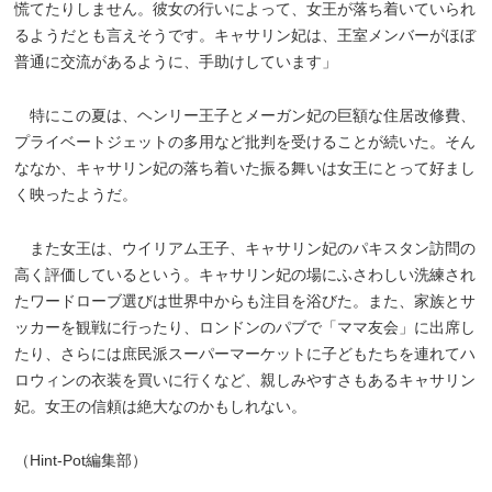
慌てたりしません。彼女の行いによって、女王が落ち着いていられ
るようだとも言えそうです。キャサリン妃は、王室メンバーがほぼ
普通に交流があるように、手助けしています」
特にこの夏は、ヘンリー王子とメーガン妃の巨額な住居改修費、
プライベートジェットの多用など批判を受けることが続いた。そん
ななか、キャサリン妃の落ち着いた振る舞いは女王にとって好まし
く映ったようだ。
また女王は、ウイリアム王子、キャサリン妃のパキスタン訪問の
高く評価しているという。キャサリン妃の場にふさわしい洗練され
たワードローブ選びは世界中からも注目を浴びた。また、家族とサ
ッカーを観戦に行ったり、ロンドンのパブで「ママ友会」に出席し
たり、さらには庶民派スーパーマーケットに子どもたちを連れてハ
ロウィンの衣装を買いに行くなど、親しみやすさもあるキャサリン
妃。女王の信頼は絶大なのかもしれない。
（Hint-Pot編集部）