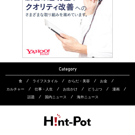
Category
食
ライフスタイル
からだ・美容
お金
カルチャー
仕事・人生
お出かけ
どうぶつ
漫画
話題
国内ニュース
海外ニュース