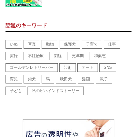
話題のキーワード
いぬ
写真
動物
保護犬
子育て
仕事
実録
不妊治療
閉経
更年期
和栗恵
ゴールデンレトリーバー
芸術
アート
SNS
育児
柴犬
馬
秋田犬
漫画
親子
子ども
私のビハインドストーリー