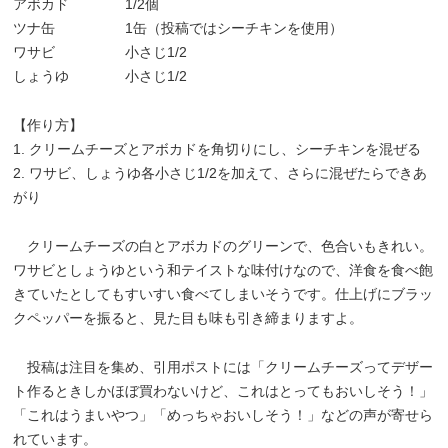
アボカド 1/2個
ツナ缶 1缶（投稿ではシーチキンを使用）
ワサビ 小さじ1/2
しょうゆ 小さじ1/2
【作り方】
1. クリームチーズとアボカドを角切りにし、シーチキンを混ぜる
2. ワサビ、しょうゆ各小さじ1/2を加えて、さらに混ぜたらできあ
がり
クリームチーズの白とアボカドのグリーンで、色合いもきれい。
ワサビとしょうゆという和テイストな味付けなので、洋食を食べ飽
きていたとしてもすいすい食べてしまいそうです。仕上げにブラッ
クペッパーを振ると、見た目も味も引き締まりますよ。
投稿は注目を集め、引用ポストには「クリームチーズってデザー
ト作るときしかほぼ買わないけど、これはとってもおいしそう！」
「これはうまいやつ」「めっちゃおいしそう！」などの声が寄せら
れています。