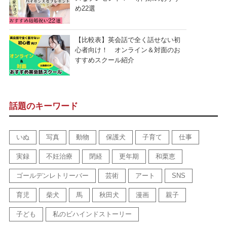
め22選
【比較表】英会話で全く話せない初
心者向け！ オンライン＆対面のお
すすめスクール紹介
話題のキーワード
いぬ
写真
動物
保護犬
子育て
仕事
実録
不妊治療
閉経
更年期
和栗恵
ゴールデンレトリーバー
芸術
アート
SNS
育児
柴犬
馬
秋田犬
漫画
親子
子ども
私のビハインドストーリー