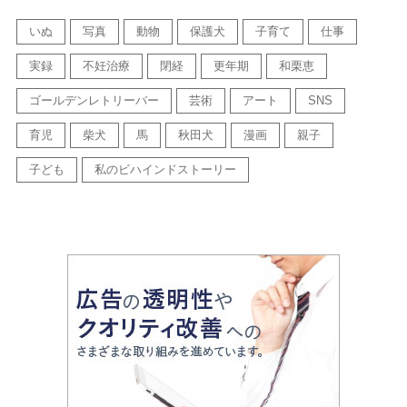
いぬ
写真
動物
保護犬
子育て
仕事
実録
不妊治療
閉経
更年期
和栗恵
ゴールデンレトリーバー
芸術
アート
SNS
育児
柴犬
馬
秋田犬
漫画
親子
子ども
私のビハインドストーリー