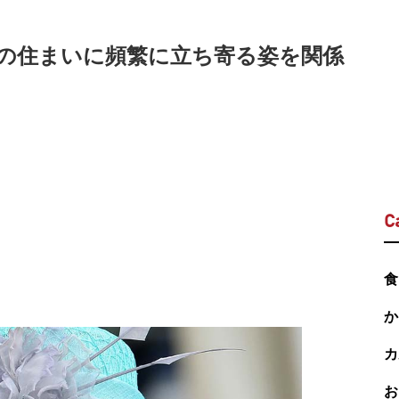
の住まいに頻繁に立ち寄る姿を関係
C
食
か
カ
お