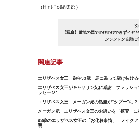
（Hint-Pot編集部）
次
【写真】敷地の端でのびのびできずイヤだ
ンジントン宮殿に
関連記事
エリザベス女王 御年93歳 馬に乗って駆け抜け
エリザベス女王がキャサリン妃に感謝 ファッショ
ッセージ”
エリザベス女王 メーガン妃の話題が“タブー”に
メーガン妃 エリザベス女王のお誘いを「拒否」に物
93歳のエリザベス女王の「お化粧事情」 メイク
明