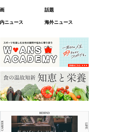
画
話題
内ニュース
海外ニュース