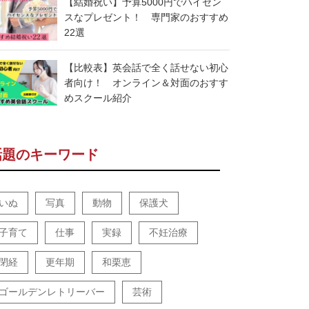
【結婚祝い】予算5000円でハイセン
スなプレゼント！ 専門家のおすすめ
22選
【比較表】英会話で全く話せない初心
者向け！ オンライン＆対面のおすす
めスクール紹介
話題のキーワード
いぬ
写真
動物
保護犬
子育て
仕事
実録
不妊治療
閉経
更年期
和栗恵
ゴールデンレトリーバー
芸術