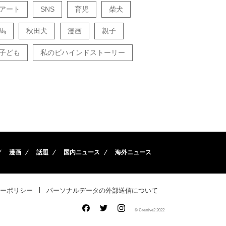
アート
SNS
育児
柴犬
馬
秋田犬
漫画
親子
子ども
私のビハインドストーリー
漫画
話題
国内ニュース
海外ニュース
ーポリシー
パーソナルデータの外部送信について
© Creative2 2022