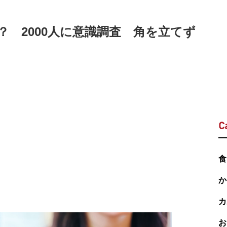
 2000人に意識調査 角を立てず
C
食
か
カ
お