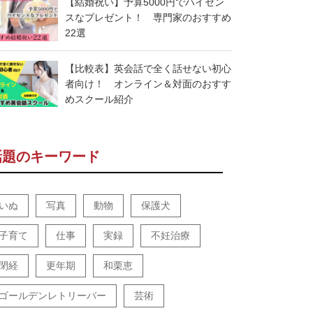
【結婚祝い】予算5000円でハイセン
スなプレゼント！ 専門家のおすすめ
22選
【比較表】英会話で全く話せない初心
者向け！ オンライン＆対面のおすす
めスクール紹介
話題のキーワード
いぬ
写真
動物
保護犬
子育て
仕事
実録
不妊治療
閉経
更年期
和栗恵
ゴールデンレトリーバー
芸術