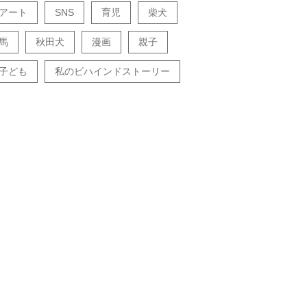
アート
SNS
育児
柴犬
馬
秋田犬
漫画
親子
子ども
私のビハインドストーリー