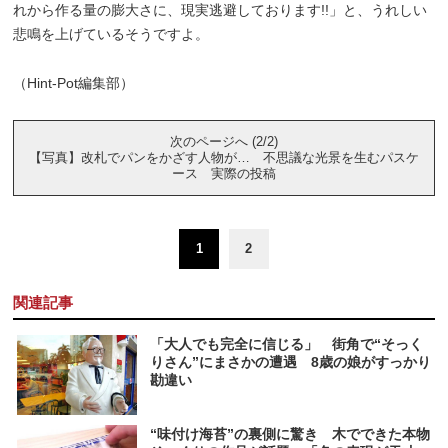
れから作る量の膨大さに、現実逃避しております!!」と、うれしい
悲鳴を上げているそうですよ。
（Hint-Pot編集部）
次のページへ (2/2)
【写真】改札でパンをかざす人物が… 不思議な光景を生むパスケ
ース 実際の投稿
1
2
関連記事
「大人でも完全に信じる」 街角で“そっく
りさん”にまさかの遭遇 8歳の娘がすっかり
勘違い
“味付け海苔”の裏側に驚き 木でできた本物