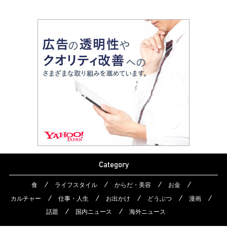
Category
食
ライフスタイル
からだ・美容
お金
カルチャー
仕事・人生
お出かけ
どうぶつ
漫画
話題
国内ニュース
海外ニュース