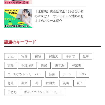
【比較表】英会話で全く話せない初
心者向け！ オンライン＆対面のお
すすめスクール紹介
話題のキーワード
いぬ
写真
動物
保護犬
子育て
仕事
実録
不妊治療
閉経
更年期
和栗恵
ゴールデンレトリーバー
芸術
アート
SNS
育児
柴犬
馬
秋田犬
漫画
親子
子ども
私のビハインドストーリー