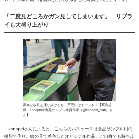
「二度見どころかガン見してしまいます」 リプラ
イも大盛り上がり
颯爽と改札を通り抜けるも…手元にはトースト？【写真提
供：kanapei＠食品サンプル雑貨作家（@kanapei_fflab）さ
ん】
kanapeiさんによると、こちらのパスケースは食品サンプル用の
樹脂で作り、絵の具で着色したオリジナル作品。ご自身でも持ち歩