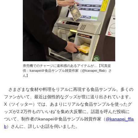
券売機でのチャージに違和感のあるアイテムが…【写真提
供：kanapei＠食品サンプル雑貨作家（@kanapei_fflab）さ
ん】
さまざまな食材や料理をリアルに再現する食品サンプル。多くの
ファンがいて、最近は個性的なグッズが世に送り出されています。
X（ツイッター）では、あまりにリアルな食品サンプルを使ったグ
ッズが2.2万件もの“いいね”を集め大反響に。話題を呼んだ投稿に
ついて、制作者のkanapei＠食品サンプル雑貨作家（
@kanapei_ffla
b
）さんに、詳しいお話を伺いました。