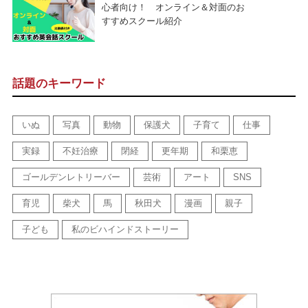
心者向け！ オンライン＆対面のお
すすめスクール紹介
話題のキーワード
いぬ
写真
動物
保護犬
子育て
仕事
実録
不妊治療
閉経
更年期
和栗恵
ゴールデンレトリーバー
芸術
アート
SNS
育児
柴犬
馬
秋田犬
漫画
親子
子ども
私のビハインドストーリー