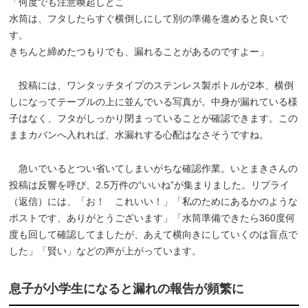
「何度でも注意喚起しとこ
水筒は、フタしたらすぐ横倒しにして別の準備を進めると良いで
す。
きちんと締めたつもりでも、漏れることがあるのですよー」
投稿には、ワンタッチタイプのステンレス製ボトルが2本、横倒
しになってテーブルの上に並んでいる写真が。中身が漏れている様
子はなく、フタがしっかり閉まっていることが確認できます。この
ままカバンへ入れれば、水漏れする心配はなさそうですね。
急いでいるとつい省いてしまいがちな確認作業。いとまきさんの
投稿は反響を呼び、2.5万件の“いいね”が集まりました。リプライ
（返信）には、「お！ これいい！」「私のためにあるかのような
ポストです、ありがとうございます」「水筒準備できたら360度何
度も回して確認してましたが、あえて横向きにしていくのは盲点で
した」「賢い」などの声が上がっています。
息子が小学生になると漏れの報告が頻繁に