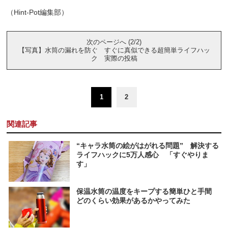
（Hint-Pot編集部）
次のページへ (2/2)
【写真】水筒の漏れを防ぐ すぐに真似できる超簡単ライフハッ
ク 実際の投稿
1
2
関連記事
“キャラ水筒の絵がはがれる問題” 解決する
ライフハックに5万人感心 「すぐやりま
す」
保温水筒の温度をキープする簡単ひと手間
どのくらい効果があるかやってみた