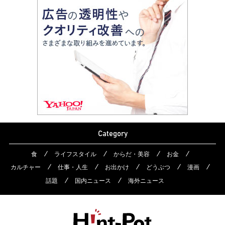
Category
食
ライフスタイル
からだ・美容
お金
カルチャー
仕事・人生
お出かけ
どうぶつ
漫画
話題
国内ニュース
海外ニュース