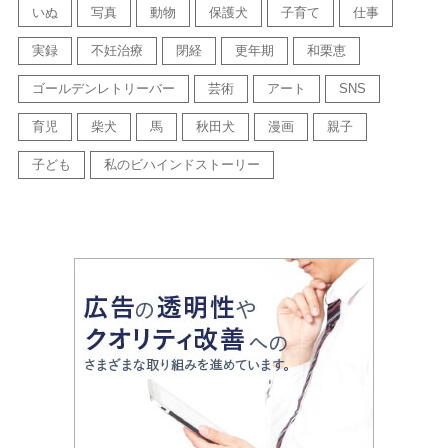
いぬ
写真
動物
保護犬
子育て
仕事
実録
不妊治療
閉経
更年期
和栗恵
ゴールデンレトリーバー
芸術
アート
SNS
育児
柴犬
馬
秋田犬
漫画
親子
子ども
私のビハインドストーリー