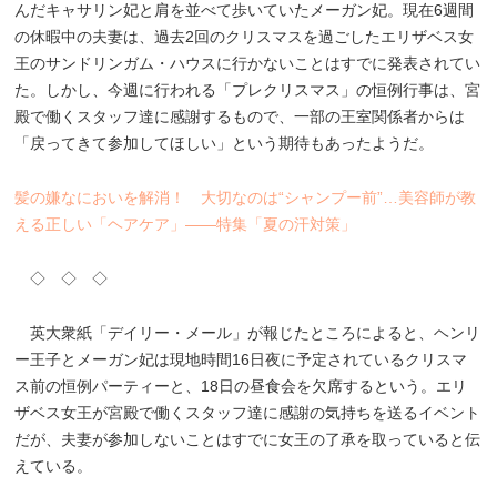
んだキャサリン妃と肩を並べて歩いていたメーガン妃。現在6週間
の休暇中の夫妻は、過去2回のクリスマスを過ごしたエリザベス女
王のサンドリンガム・ハウスに行かないことはすでに発表されてい
た。しかし、今週に行われる「プレクリスマス」の恒例行事は、宮
殿で働くスタッフ達に感謝するもので、一部の王室関係者からは
「戻ってきて参加してほしい」という期待もあったようだ。
髪の嫌なにおいを解消！ 大切なのは“シャンプー前”…美容師が教
える正しい「ヘアケア」――特集「夏の汗対策」
◇ ◇ ◇
英大衆紙「デイリー・メール」が報じたところによると、ヘンリ
ー王子とメーガン妃は現地時間16日夜に予定されているクリスマ
ス前の恒例パーティーと、18日の昼食会を欠席するという。エリ
ザベス女王が宮殿で働くスタッフ達に感謝の気持ちを送るイベント
だが、夫妻が参加しないことはすでに女王の了承を取っていると伝
えている。