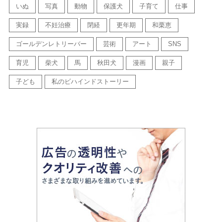
いぬ
写真
動物
保護犬
子育て
仕事
実録
不妊治療
閉経
更年期
和栗恵
ゴールデンレトリーバー
芸術
アート
SNS
育児
柴犬
馬
秋田犬
漫画
親子
子ども
私のビハインドストーリー