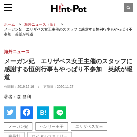
ホーム
海外ニュース（旧）
メーガン妃 エリザベス女王主催のスタッフに感謝する恒例行事もやっぱり不
参加 英紙が報道
海外ニュース
メーガン妃 エリザベス女王主催のスタッフに
感謝する恒例行事もやっぱり不参加 英紙が報
道
公開日：
2019.12.16
/
更新日：
2020.11.27
著者：森 昌利
B!
メーガン妃
ヘンリー王子
エリザベス女王
森昌利
ロイヤルファミリー