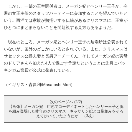
しかし、一部の王室関係者は、メーガン妃とヘンリー王子が、今
週の女王主催のスタッフパーティーに参加することを望んでいたと
いう。西洋では家族が勢揃いする伝統があるクリスマスに、王室が
ひとつにまとまらないことを問題視する見方もあるようだ。
現在のところ、メーガン妃とヘンリー王子の居場所は公表されて
いないが、国外のどこかにいるとされている。また、クリスマスは
サセックス公爵夫妻と長男アーチーくん、そしてメーガン妃の実母
のドリアさんを加えた4人で過ごす予定だということは先月にバッ
キンガム宮殿が公式に発表している。
（イギリス・森昌利/Masatoshi Mori）
次のページへ (2/2)
【画像】メーガン妃 紺色でコーディネートしたヘンリー王子と腕
を組み登場した昨年のクリスマス キャサリン妃とは足並みをそろ
えて歩いていたようだが…（3枚）