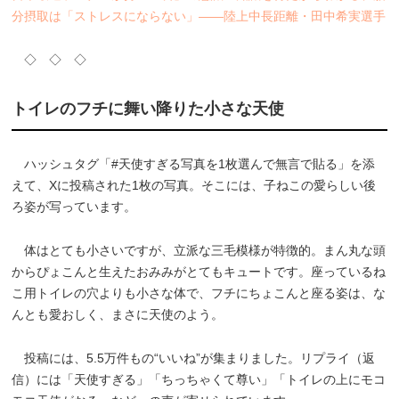
分摂取は「ストレスにならない」――陸上中長距離・田中希実選手
◇ ◇ ◇
トイレのフチに舞い降りた小さな天使
ハッシュタグ「#天使すぎる写真を1枚選んで無言で貼る」を添
えて、Xに投稿された1枚の写真。そこには、子ねこの愛らしい後
ろ姿が写っています。
体はとても小さいですが、立派な三毛模様が特徴的。まん丸な頭
からぴょこんと生えたおみみがとてもキュートです。座っているね
こ用トイレの穴よりも小さな体で、フチにちょこんと座る姿は、な
んとも愛おしく、まさに天使のよう。
投稿には、5.5万件もの“いいね”が集まりました。リプライ（返
信）には「天使すぎる」「ちっちゃくて尊い」「トイレの上にモコ