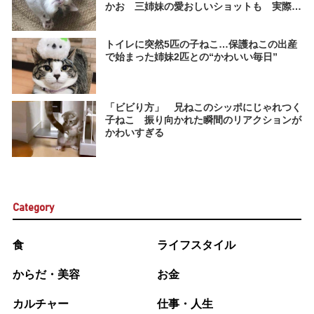
かお 三姉妹の愛おしいショットも 実際の
様子
トイレに突然5匹の子ねこ…保護ねこの出産
で始まった姉妹2匹との“かわいい毎日”
「ビビり方」 兄ねこのシッポにじゃれつく
子ねこ 振り向かれた瞬間のリアクションが
かわいすぎる
Category
食
ライフスタイル
からだ・美容
お金
カルチャー
仕事・人生