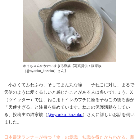
ホイちゃんのかわいすぎる寝姿【写真提供：猫家族
（@nyanko_kazoku）さん】
小さくてふわふわ、そしてまん丸な瞳……子ねこに対し、まるで
天使のように愛くるしいと感じたことがある人は多いでしょう。X
（ツイッター）では、ねこ用トイレのフチに座る子ねこの後ろ姿が
「天使すぎる」と注目を集めています。ねこの保護活動をしてい
る、投稿主の猫家族（
@nyanko_kazoku
）さんに詳しいお話を伺い
ました。
日本最速ランナーが持つ「食」の意識 知識を得たからわかる、脂