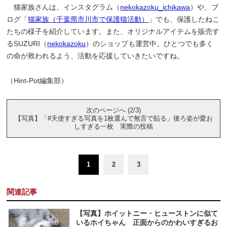
猫家族さんは、インスタグラム（
nekokazoku_ichikawa
）や、ブ
ログ「
猫家族（千葉県市川市で保護猫活動）
」でも、保護したねこ
たちの様子を紹介しています。また、オリジナルアイテムを販売す
るSUZURI（
nekokazoku
）のショップも運営中。ひとつでも多く
の命が救われるよう、活動を応援していきたいですね。
（Hint-Pot編集部）
次のページへ (2/3)
【写真】「#天使すぎる写真を1枚選んで無言で貼る」後ろ姿が愛お
しすぎる一枚 実際の投稿
1
2
3
関連記事
【写真】ホイットニー・ヒューストンに似て
いるホイちゃん 正面からのかわいすぎるお