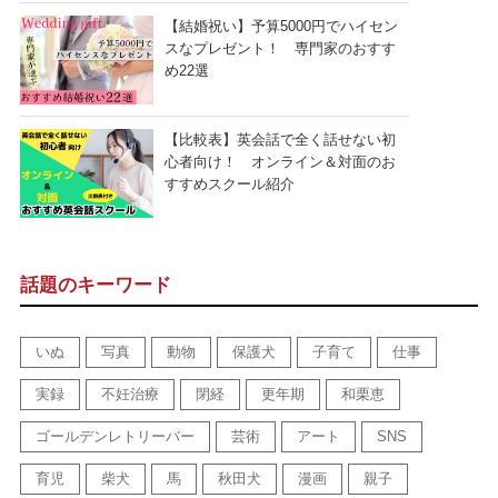
【結婚祝い】予算5000円でハイセン
スなプレゼント！ 専門家のおすす
め22選
【比較表】英会話で全く話せない初
心者向け！ オンライン＆対面のお
すすめスクール紹介
話題のキーワード
いぬ
写真
動物
保護犬
子育て
仕事
実録
不妊治療
閉経
更年期
和栗恵
ゴールデンレトリーバー
芸術
アート
SNS
育児
柴犬
馬
秋田犬
漫画
親子